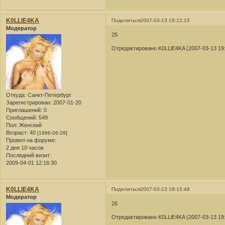
K0LLlE4KA
Поделиться
2007-03-13 19:12:15
Модератор
25
Отредактировано K0LLlE4KA (2007-03-13 19:
Откуда:
Санкт-Петербург
Зарегистрирован
: 2007-01-20
Приглашений:
0
Сообщений:
549
Пол:
Женский
Возраст:
40
[1986-06-28]
Провел на форуме:
2 дня 10 часов
Последний визит:
2009-04-01 12:16:30
K0LLlE4KA
Поделиться
2007-03-13 19:15:48
Модератор
26
Отредактировано K0LLlE4KA (2007-03-13 19: