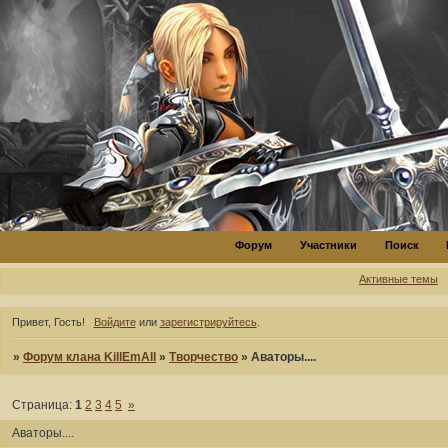
Форум
Участники
Поиск
Активные темы
Привет, Гость!
Войдите
или
зарегистрируйтесь
.
»
Форум клана KillEmAll
»
Творчество
»
Аваторы....
Страница:
1
2
3
4
5
»
Аваторы....