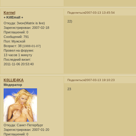
Kernel
Поделиться
2007-03-13 13:45:54
+ KillEmall +
22)
Откуда:
Зион(Matrix is live)
Зарегистрирован
: 2007-02-18
Приглашений:
0
Сообщений:
791
Пол:
Мужской
Возраст:
38
[1988-01-07]
Провел на форуме:
13 часов 1 минуту
Последний визит:
2011-11-06 20:53:40
K0LLlE4KA
Поделиться
2007-03-13 19:10:23
Модератор
23
Откуда:
Санкт-Петербург
Зарегистрирован
: 2007-01-20
Приглашений:
0