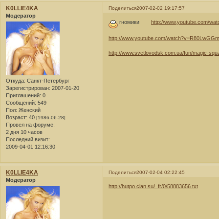
K0LLlE4KA
Поделиться
2007-02-02 19:17:57
Модератор
гномики
http://www.youtube.com/
http://www.youtube.com/watch?v=R80LwGG
http://www.svetlovodsk.com.ua/fun/magic-squ
Откуда:
Санкт-Петербург
Зарегистрирован
: 2007-01-20
Приглашений:
0
Сообщений:
549
Пол:
Женский
Возраст:
40
[1986-06-28]
Провел на форуме:
2 дня 10 часов
Последний визит:
2009-04-01 12:16:30
K0LLlE4KA
Поделиться
2007-02-04 02:22:45
Модератор
http://hutpo.clan.su/_fr/0/58883656.txt