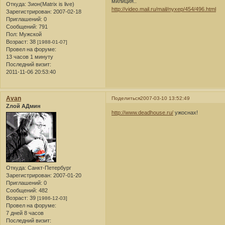
милиция..
Откуда:
Зион(Matrix is live)
http://video.mail.ru/mail/nyxep/454/496.html
Зарегистрирован
: 2007-02-18
Приглашений:
0
Сообщений:
791
Пол:
Мужской
Возраст:
38
[1988-01-07]
Провел на форуме:
13 часов 1 минуту
Последний визит:
2011-11-06 20:53:40
Avan
Поделиться
2007-03-10 13:52:49
Zлой АДмин
http://www.deadhouse.ru/
ужоснах!
Откуда:
Санкт-Петербург
Зарегистрирован
: 2007-01-20
Приглашений:
0
Сообщений:
482
Возраст:
39
[1986-12-03]
Провел на форуме:
7 дней 8 часов
Последний визит: