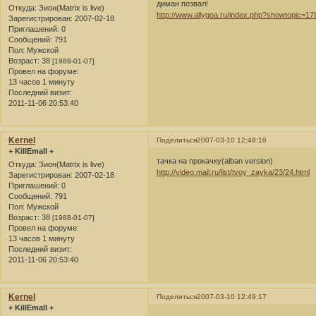
диман позвал!
Откуда:
Зион(Matrix is live)
http://www.allygoa.ru/index.php?showtopic=1
Зарегистрирован
: 2007-02-18
Приглашений:
0
Сообщений:
791
Пол:
Мужской
Возраст:
38
[1988-01-07]
Провел на форуме:
13 часов 1 минуту
Последний визит:
2011-11-06 20:53:40
Kernel
Поделиться
2007-03-10 12:48:16
+ KillEmall +
тачка на прокачку(alban version)
Откуда:
Зион(Matrix is live)
http://video.mail.ru/list/tvoy_zayka/23/24.html
Зарегистрирован
: 2007-02-18
Приглашений:
0
Сообщений:
791
Пол:
Мужской
Возраст:
38
[1988-01-07]
Провел на форуме:
13 часов 1 минуту
Последний визит:
2011-11-06 20:53:40
Kernel
Поделиться
2007-03-10 12:49:17
+ KillEmall +