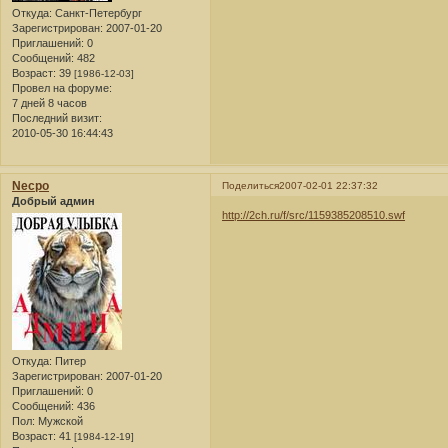
Откуда:
Санкт-Петербург
Зарегистрирован
: 2007-01-20
Приглашений:
0
Сообщений:
482
Возраст:
39
[1986-12-03]
Провел на форуме:
7 дней 8 часов
Последний визит:
2010-05-30 16:44:43
Necpo
Поделиться
2007-02-01 22:37:32
Добрый админ
http://2ch.ru/f/src/1159385208510.swf
Откуда:
Питер
Зарегистрирован
: 2007-01-20
Приглашений:
0
Сообщений:
436
Пол:
Мужской
Возраст:
41
[1984-12-19]