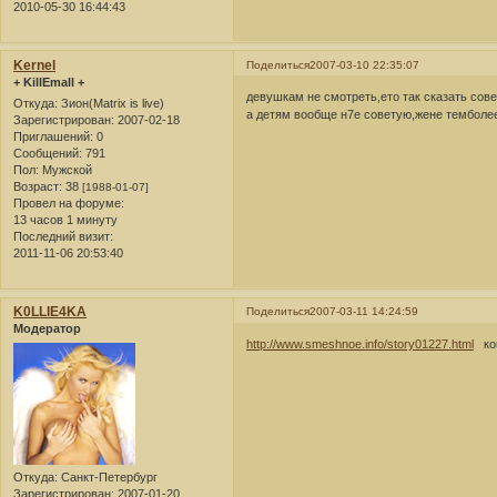
2010-05-30 16:44:43
Kernel
Поделиться
2007-03-10 22:35:07
+ KillEmall +
девушкам не смотреть,ето так сказать сов
Откуда:
Зион(Matrix is live)
а детям вообще н7е советую,жене темболее
Зарегистрирован
: 2007-02-18
Приглашений:
0
Сообщений:
791
Пол:
Мужской
Возраст:
38
[1988-01-07]
Провел на форуме:
13 часов 1 минуту
Последний визит:
2011-11-06 20:53:40
K0LLlE4KA
Поделиться
2007-03-11 14:24:59
Модератор
http://www.smeshnoe.info/story01227.html
ком
Откуда:
Санкт-Петербург
Зарегистрирован
: 2007-01-20