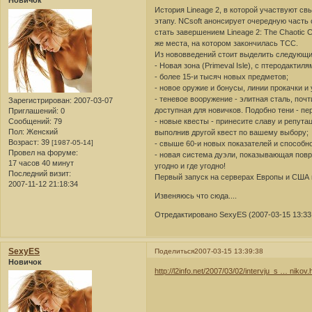
Новичок
История Lineage 2, в которой участвуют св
этапу. NCsoft анонсирует очередную часть 
стать завершением Lineage 2: The Chaotic 
же места, на котором закончилась TCC.
Из нововведений стоит выделить следующи
- Новая зона (Primeval Isle), с птеродакти
- более 15-и тысяч новых предметов;
- новое оружие и бонусы, линии прокачки и
- теневое вооружение - элитная сталь, поч
Зарегистрирован
: 2007-03-07
доступная для новичков. Подобно тени - пе
Приглашений:
0
Сообщений:
79
- новые квесты - принесите славу и репута
Пол:
Женский
выполнив другой квест по вашему выбору;
Возраст:
39
[1987-05-14]
- свыше 60-и новых показателей и способно
Провел на форуме:
- новая система дуэли, показывающая повр
17 часов 40 минут
угодно и где угодно!
Последний визит:
Первый запуск на серверах Европы и США н
2007-11-12 21:18:34
Извеняюсь что сюда....
Отредактировано SexyES (2007-03-15 13:33
SexyES
Поделиться
2007-03-15 13:39:38
Новичок
http://l2info.net/2007/03/02/intervju_s … nikov.