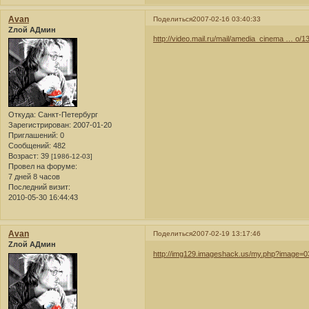
Avan
Поделиться
2007-02-16 03:40:33
Zлой АДмин
http://video.mail.ru/mail/amedia_cinema … o/1
Откуда:
Санкт-Петербург
Зарегистрирован
: 2007-01-20
Приглашений:
0
Сообщений:
482
Возраст:
39
[1986-12-03]
Провел на форуме:
7 дней 8 часов
Последний визит:
2010-05-30 16:44:43
Avan
Поделиться
2007-02-19 13:17:46
Zлой АДмин
http://img129.imageshack.us/my.php?image=0