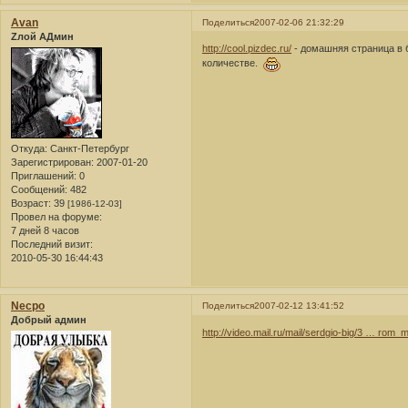
Avan
Поделиться
2007-02-06 21:32:29
Zлой АДмин
http://cool.pizdec.ru/
- домашняя страница в 
количестве.
Откуда:
Санкт-Петербург
Зарегистрирован
: 2007-01-20
Приглашений:
0
Сообщений:
482
Возраст:
39
[1986-12-03]
Провел на форуме:
7 дней 8 часов
Последний визит:
2010-05-30 16:44:43
Necpo
Поделиться
2007-02-12 13:41:52
Добрый админ
http://video.mail.ru/mail/serdgio-big/3 … rom_