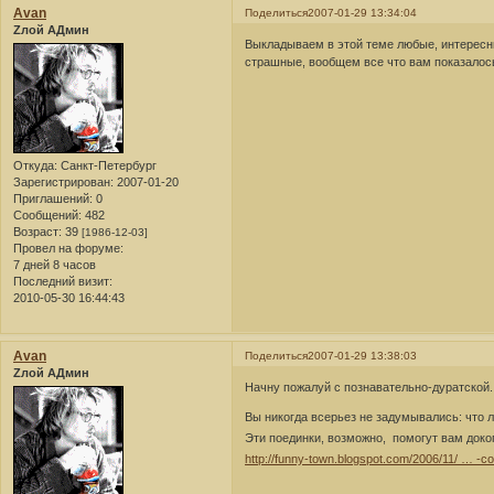
Avan
Поделиться
2007-01-29 13:34:04
Zлой АДмин
Выкладываем в этой теме любые, интересны
страшные, вообщем все что вам показалос
Откуда:
Санкт-Петербург
Зарегистрирован
: 2007-01-20
Приглашений:
0
Сообщений:
482
Возраст:
39
[1986-12-03]
Провел на форуме:
7 дней 8 часов
Последний визит:
2010-05-30 16:44:43
Avan
Поделиться
2007-01-29 13:38:03
Zлой АДмин
Начну пожалуй с познавательно-дуратской.
Вы никогда всерьез не задумывались: что
Эти поединки, возможно, помогут вам док
http://funny-town.blogspot.com/2006/11/ … -co