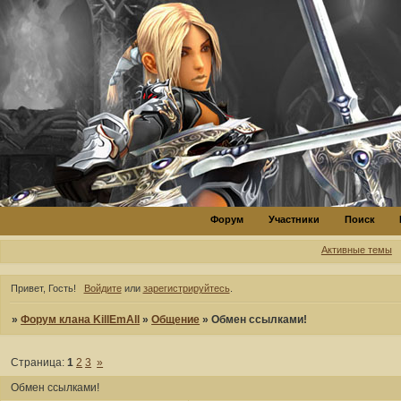
Форум
Участники
Поиск
Активные темы
Привет, Гость!
Войдите
или
зарегистрируйтесь
.
»
Форум клана KillEmAll
»
Общение
»
Обмен ссылками!
Страница:
1
2
3
»
Обмен ссылками!