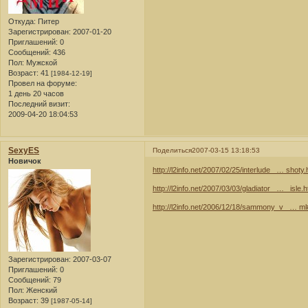
Откуда:
Питер
Зарегистрирован
: 2007-01-20
Приглашений:
0
Сообщений:
436
Пол:
Мужской
Возраст:
41
[1984-12-19]
Провел на форуме:
1 день 20 часов
Последний визит:
2009-04-20 18:04:53
SexyES
Поделиться
2007-03-15 13:18:53
Новичок
http://l2info.net/2007/02/25/interlude_ … shoty.
http://l2info.net/2007/03/03/gladiator_ … _isle.h
http://l2info.net/2006/12/18/sammony_v_ … 
Зарегистрирован
: 2007-03-07
Приглашений:
0
Сообщений:
79
Пол:
Женский
Возраст:
39
[1987-05-14]