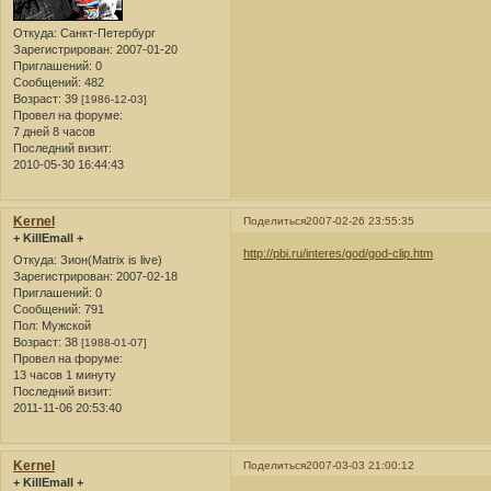
Откуда:
Санкт-Петербург
Зарегистрирован
: 2007-01-20
Приглашений:
0
Сообщений:
482
Возраст:
39
[1986-12-03]
Провел на форуме:
7 дней 8 часов
Последний визит:
2010-05-30 16:44:43
Kernel
Поделиться
2007-02-26 23:55:35
+ KillEmall +
http://pbi.ru/interes/god/god-clip.htm
Откуда:
Зион(Matrix is live)
Зарегистрирован
: 2007-02-18
Приглашений:
0
Сообщений:
791
Пол:
Мужской
Возраст:
38
[1988-01-07]
Провел на форуме:
13 часов 1 минуту
Последний визит:
2011-11-06 20:53:40
Kernel
Поделиться
2007-03-03 21:00:12
+ KillEmall +