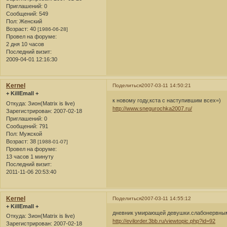
Приглашений:
0
Сообщений:
549
Пол:
Женский
Возраст:
40
[1986-06-28]
Провел на форуме:
2 дня 10 часов
Последний визит:
2009-04-01 12:16:30
Kernel
Поделиться
2007-03-11 14:50:21
+ KillEmall +
к новому году,кста с наступившим всех=)
Откуда:
Зион(Matrix is live)
http://www.snegurochka2007.ru/
Зарегистрирован
: 2007-02-18
Приглашений:
0
Сообщений:
791
Пол:
Мужской
Возраст:
38
[1988-01-07]
Провел на форуме:
13 часов 1 минуту
Последний визит:
2011-11-06 20:53:40
Kernel
Поделиться
2007-03-11 14:55:12
+ KillEmall +
дневник умирающей девушки.слабонервным
Откуда:
Зион(Matrix is live)
http://evilorder.3bb.ru/viewtopic.php?id=92
Зарегистрирован
: 2007-02-18