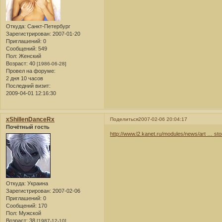
Откуда:
Санкт-Петербург
Зарегистрирован
: 2007-01-20
Приглашений:
0
Сообщений:
549
Пол:
Женский
Возраст:
40
[1986-06-28]
Провел на форуме:
2 дня 10 часов
Последний визит:
2009-04-01 12:16:30
xShillenDanceRx
Поделиться
2007-02-06 20:04:17
Почётный гость
http://www.l2.kanet.ru/modules/news/art … sto
Откуда:
Украина
Зарегистрирован
: 2007-02-06
Приглашений:
0
Сообщений:
170
Пол:
Мужской
Возраст:
38
[1987-12-10]