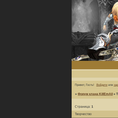
Привет, Гость!
Войдите
или
за
»
Форум клана KillEmAll
»
Т
Страница:
1
Творчество