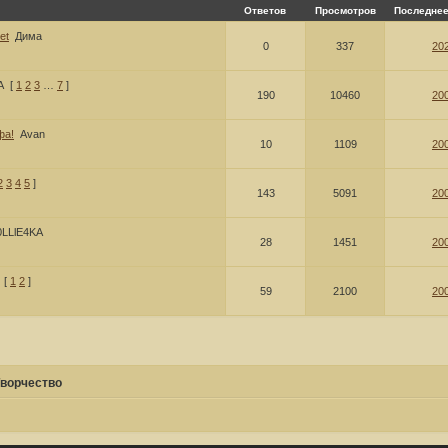
Ответов
Просмотров
Последнее
et
Дима
0
337
202
A
[
1
2
3
…
7
]
190
10460
200
фа!
Avan
10
1109
200
2
3
4
5
]
143
5091
200
0LLlE4KA
28
1451
200
[
1
2
]
59
2100
200
ворчество