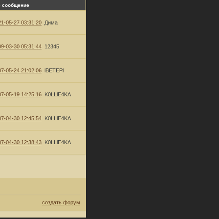
 сообщение
1-05-27 03:31:20
Дима
9-03-30 05:31:44
12345
7-05-24 21:02:06
lBETEPl
7-05-19 14:25:16
K0LLlE4KA
7-04-30 12:45:54
K0LLlE4KA
7-04-30 12:38:43
K0LLlE4KA
создать форум