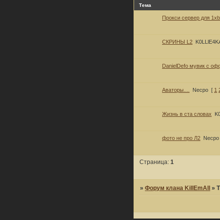
Тема
Прокси сервер для 1xb
СКРИНЫ L2
K0LLlE4K
DanielDefo мувик с оф
Аваторы....
Necpo
[
1
Жизнь в ста словах
K
фото не про Л2
Necpo
Страница:
1
»
Форум клана KillEmAll
»
Т