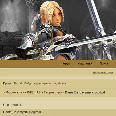
Форум
Участники
Поиск
Активные темы
Привет, Гость!
Войдите
или
зарегистрируйтесь
.
»
Форум клана KillEmAll
»
Творчество
»
DanielDefo мувик с оффа!
Страница:
1
DanielDefo мувик с оффа!