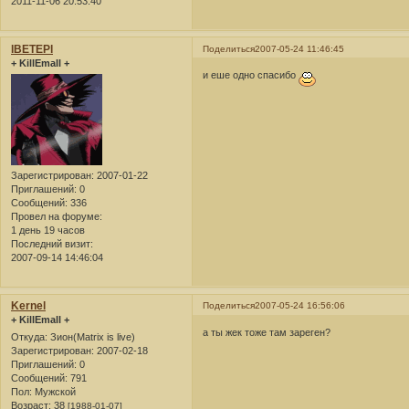
2011-11-06 20:53:40
lBETEPl
Поделиться
2007-05-24 11:46:45
+ KillEmall +
и еше одно спасибо
Зарегистрирован
: 2007-01-22
Приглашений:
0
Сообщений:
336
Провел на форуме:
1 день 19 часов
Последний визит:
2007-09-14 14:46:04
Kernel
Поделиться
2007-05-24 16:56:06
+ KillEmall +
а ты жек тоже там зареген?
Откуда:
Зион(Matrix is live)
Зарегистрирован
: 2007-02-18
Приглашений:
0
Сообщений:
791
Пол:
Мужской
Возраст:
38
[1988-01-07]