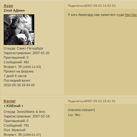
Avan
Поделиться
2007-05-23 14:52:53
Zлой АДмин
У кого Авангард сам залил вот суда
http://
Откуда:
Санкт-Петербург
Зарегистрирован
: 2007-01-20
Приглашений:
0
Сообщений:
482
Возраст:
39
[1986-12-03]
Провел на форуме:
7 дней 8 часов
Последний визит:
2010-05-30 16:44:43
Kernel
Поделиться
2007-05-23 23:41:51
+ KillEmall +
спасипа сказал=)
Откуда:
Зион(Matrix is live)
з.ы. Veu
Зарегистрирован
: 2007-02-18
Приглашений:
0
Сообщений:
791
Пол:
Мужской
Возраст:
38
[1988-01-07]