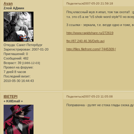
Avan
Поделиться
2007-05-20 21:59:18
Zлой АДмин
Ппц классный мув я ипал, тож так охота!! :
т.к. это с5 а не "с5 shok-word style"© но в
3 ссылки - зеркала, т.е. везде одно и тоже, 
http://www.rapidshare.ru/272619
ftp://87.240.46.36/Defo.avi
Откуда:
Санкт-Петербург
http://files.filefront.com//;7445309;/
Зарегистрирован
: 2007-01-20
Приглашений:
0
Сообщений:
482
Возраст:
39
[1986-12-03]
Провел на форуме:
7 дней 8 часов
Последний визит:
2010-05-30 16:44:43
lBETEPl
Поделиться
2007-05-23 11:05:08
+ KillEmall +
Поправачка - рулят не стока глады скока ду