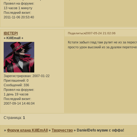
Провел на форуме:
13 часов 1 минуту
Последний визит:
2011-11-06 20:53:40
lBETEPl
Поделиться
2007-05-24 21:02:06
+ KillEmall +
Кстати забыл глад там рулит не из за пере
просто урон высокий из за дуалеи переточ
Зарегистрирован
: 2007-01-22
Приглашений:
0
Сообщений:
336
Провел на форуме:
1 день 19 часов
Последний визит:
2007-09-14 14:46:04
Страница:
1
»
Форум клана KillEmAll
»
Творчество
»
DanielDefo мувик с оффа!