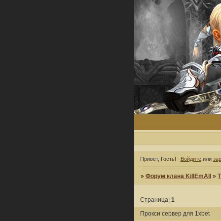
Привет, Гость!
Войдите
или
за
»
Форум клана KillEmAll
»
Т
Страница:
1
Прокси сервер для 1xbet