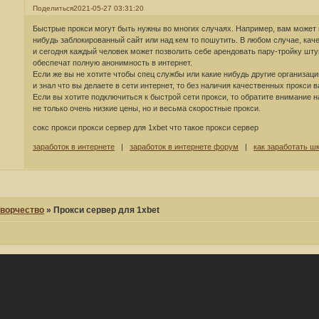
Поделиться
2021-05-27 03:31:20
Быстрые прокси могут быть нужны во многих случаях. Например, вам может 
нибудь заблокированный сайт или над кем то пошутить. В любом случае, кач
и сегодня каждый человек может позволить себе арендовать пару-тройку шту
обеспечат полную анонимность в интернет.
Если же вы не хотите чтобы спец службы или какие нибудь другие организац
и знал что вы делаете в сети интернет, то без наличия качественных прокси в
Если вы хотите подключиться к быстрой сети прокси, то обратите внимание 
не только очень низкие цены, но и весьма скоростные прокси.
сокс прокси прокси сервер для 1xbet что такое прокси сервер
заработок в интернете
|
заработок в интернете форум
|
как заработать ш
ворчество
»
Прокси сервер для 1xbet