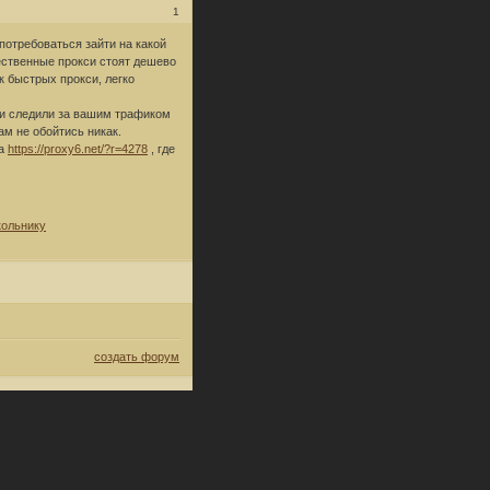
1
потребоваться зайти на какой
ественные прокси стоят дешево
к быстрых прокси, легко
ии следили за вашим трафиком
ам не обойтись никак.
на
https://proxy6.net/?r=4278
, где
кольнику
создать форум