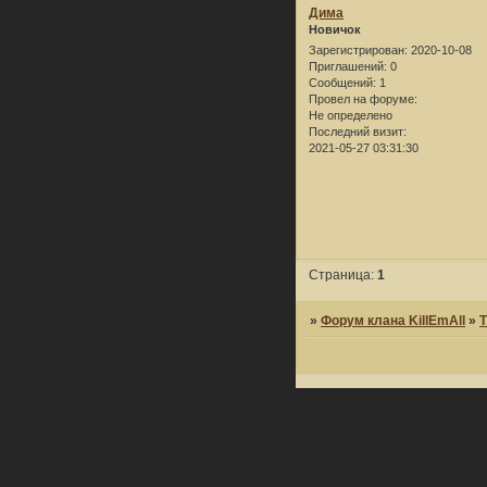
Дима
Новичок
Зарегистрирован
: 2020-10-08
Приглашений:
0
Сообщений:
1
Провел на форуме:
Не определено
Последний визит:
2021-05-27 03:31:30
Страница:
1
»
Форум клана KillEmAll
»
Т