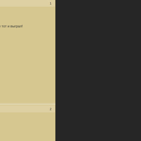
1
 тот и выграл!
2