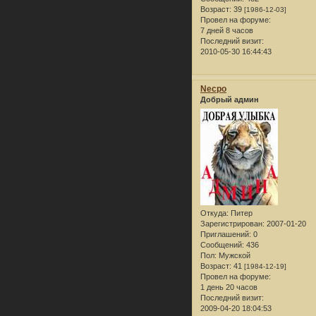
Возраст:
39
[1986-12-03]
Провел на форуме:
7 дней 8 часов
Последний визит:
2010-05-30 16:44:43
Necpo
Добрый админ
Откуда:
Питер
Зарегистрирован
: 2007-01-20
Приглашений:
0
Сообщений:
436
Пол:
Мужской
Возраст:
41
[1984-12-19]
Провел на форуме:
1 день 20 часов
Последний визит:
2009-04-20 18:04:53