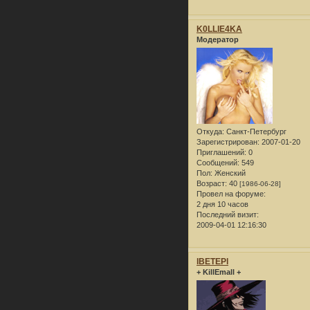
K0LLlE4KA
Модератор
Откуда:
Санкт-Петербург
Зарегистрирован
: 2007-01-20
Приглашений:
0
Сообщений:
549
Пол:
Женский
Возраст:
40
[1986-06-28]
Провел на форуме:
2 дня 10 часов
Последний визит:
2009-04-01 12:16:30
lBETEPl
+ KillEmall +