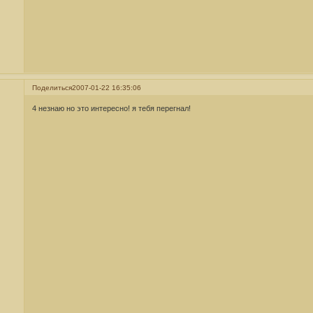
Поделиться
2007-01-22 16:35:06
4 незнаю но это интересно! я тебя перегнал!