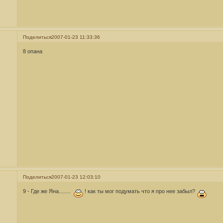
Поделиться
2007-01-23 11:33:36
8 опана
Поделиться
2007-01-23 12:03:10
9 - Где же Яна........
! как ты мог подумать что я про нее забыл?