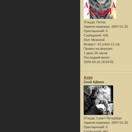
Откуда:
Питер
Зарегистрирован
: 2007-01-20
Приглашений:
0
Сообщений:
436
Пол:
Мужской
Возраст:
41
[1984-12-19]
Провел на форуме:
1 день 20 часов
Последний визит:
2009-04-20 18:04:53
Avan
Zлой АДмин
Откуда:
Санкт-Петербург
Зарегистрирован
: 2007-01-20
Приглашений:
0
Сообщений:
482