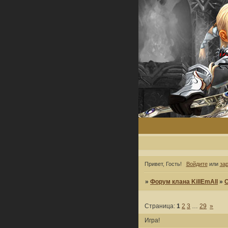
Привет, Гость!
Войдите
или
за
»
Форум клана KillEmAll
»
Страница:
1
2
3
…
29
»
Игра!