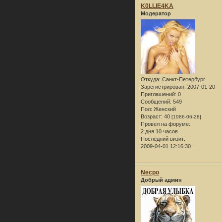
K0LLlE4KA
Модератор
Откуда:
Санкт-Петербург
Зарегистрирован
: 2007-01-20
Приглашений:
0
Сообщений:
549
Пол:
Женский
Возраст:
40
[1986-06-28]
Провел на форуме:
2 дня 10 часов
Последний визит:
2009-04-01 12:16:30
Necpo
Добрый админ