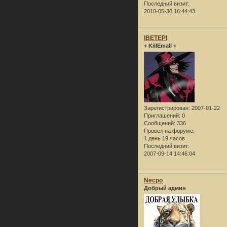
Последний визит:
2010-05-30 16:44:43
lBETEPl
+ KillEmall +
Зарегистрирован
: 2007-01-22
Приглашений:
0
Сообщений:
336
Провел на форуме:
1 день 19 часов
Последний визит:
2007-09-14 14:46:04
Necpo
Добрый админ