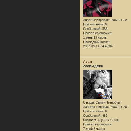
Зарегистрирован
: 2007-01-22
Приглашений:
0
Сообщений:
336
Провел на форуме:
1 день 19 часов
Последний визит:
2007-09-14 14:46:04
Avan
Zлой АДмин
Откуда:
Санкт-Петербург
Зарегистрирован
: 2007-01-20
Приглашений:
0
Сообщений:
482
Возраст:
39
[1986-12-03]
Провел на форуме:
7 дней 8 часов