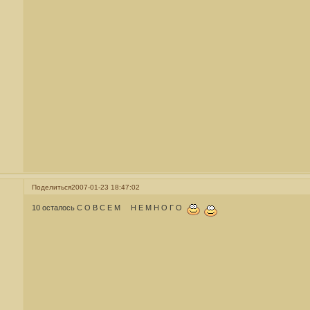
Поделиться
2007-01-23 18:47:02
10 осталось С О В С Е М Н Е М Н О Г О