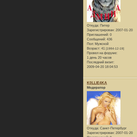
Откуда:
Питер
Зарегистрирован
: 2007-01-20
Приглашений:
0
Сообщений:
436
Пол:
Мужской
Возраст:
41
[1984-12-19]
Провел на форуме:
1 день 20 часов
Последний визит:
2009-04-20 18:04:53
K0LLlE4KA
Модератор
Откуда:
Санкт-Петербург
Зарегистрирован
: 2007-01-20