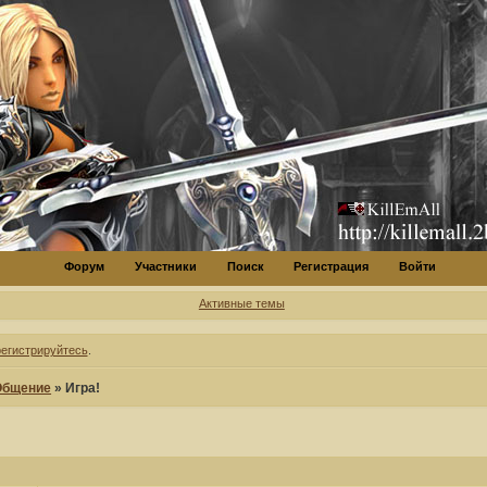
Форум
Участники
Поиск
Регистрация
Войти
Активные темы
регистрируйтесь
.
Общение
»
Игра!