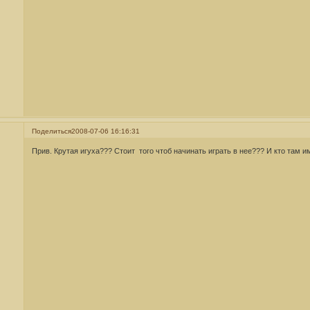
Поделиться
2008-07-06 16:16:31
Прив. Крутая игуха??? Стоит того чтоб начинать играть в нее??? И кто там 