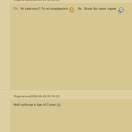
Ггг.. Чё ужасного? Те не понравился
Эх.. Всем бы таких чаров
Поделиться
2008-06-26 00:59:33
Мой нубочар в Age of Conan )))