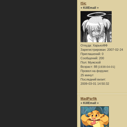
lSic
+ KillEmall +
Откуда:
ХарькоФФ
Зарегистрирован
: 2007-02-24
Приглашений:
0
Сообщений:
200
Пол:
Мужской
Возраст:
88
[1938-04-01]
Провел на форуме:
25 минут
Последний визит:
2009-03-01 14:50:32
MadParfik
+ KillEmall +