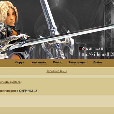
Форум
Участники
Поиск
Регистрация
Войти
Активные темы
регистрируйтесь
.
ворчество
»
СКРИНЫ L2