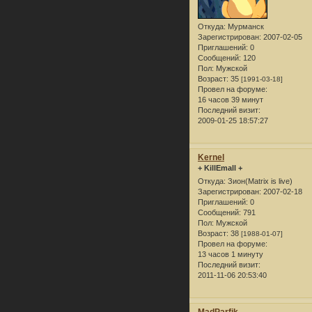
Откуда:
Мурманск
Зарегистрирован
: 2007-02-05
Приглашений:
0
Сообщений:
120
Пол:
Мужской
Возраст:
35
[1991-03-18]
Провел на форуме:
16 часов 39 минут
Последний визит:
2009-01-25 18:57:27
Kernel
+ KillEmall +
Откуда:
Зион(Matrix is live)
Зарегистрирован
: 2007-02-18
Приглашений:
0
Сообщений:
791
Пол:
Мужской
Возраст:
38
[1988-01-07]
Провел на форуме:
13 часов 1 минуту
Последний визит:
2011-11-06 20:53:40