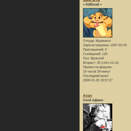
MadParfik
+ KillEmall +
Откуда:
Мурманск
Зарегистрирован
: 2007-02-05
Приглашений:
0
Сообщений:
120
Пол:
Мужской
Возраст:
35
[1991-03-18]
Провел на форуме:
16 часов 39 минут
Последний визит:
2009-01-25 18:57:27
Avan
Zлой АДмин