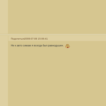
Поделиться
2008-07-08 15:06:41
Не к авто симам я всегда был равнодушен.