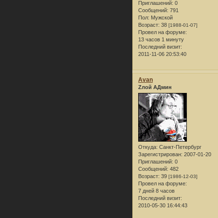
Приглашений:
0
Сообщений:
791
Пол:
Мужской
Возраст:
38
[1988-01-07]
Провел на форуме:
13 часов 1 минуту
Последний визит:
2011-11-06 20:53:40
Avan
Zлой АДмин
Откуда:
Санкт-Петербург
Зарегистрирован
: 2007-01-20
Приглашений:
0
Сообщений:
482
Возраст:
39
[1986-12-03]
Провел на форуме:
7 дней 8 часов
Последний визит:
2010-05-30 16:44:43