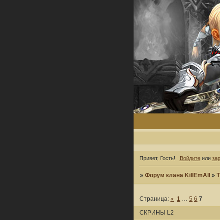
Привет, Гость!
Войдите
или
за
»
Форум клана KillEmAll
»
Т
Страница:
«
1
…
5
6
7
СКРИНЫ L2