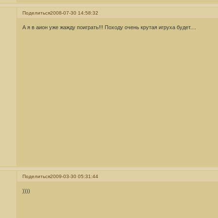
Поделиться
2008-07-30 14:58:32
А я в аион уже жажду поиграть!!! Походу очень крутая игруха будет....
Поделиться
2009-03-30 05:31:44
))))