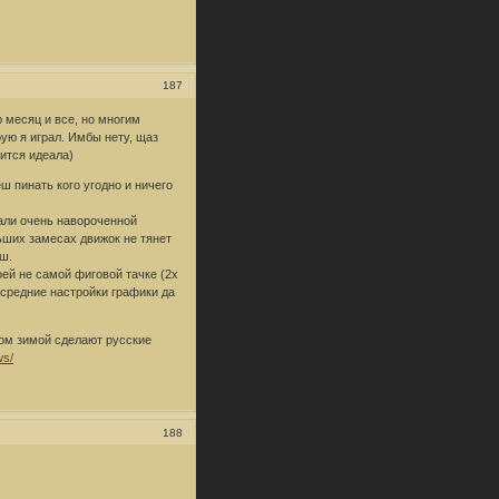
187
ю месяц и все, но многим
ую я играл. Имбы нету, щаз
бится идеала)
еш пинать кого угодно и ничего
али очень навороченной
ьших замесах движок не тянет
иш.
оей не самой фиговой тачке (2х
 средние настройки графики да
том зимой сделают русские
ws/
188