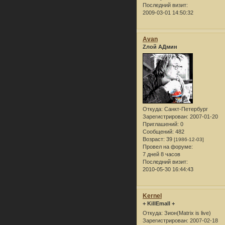
Последний визит:
2009-03-01 14:50:32
Avan
Zлой АДмин
Откуда:
Санкт-Петербург
Зарегистрирован
: 2007-01-20
Приглашений:
0
Сообщений:
482
Возраст:
39
[1986-12-03]
Провел на форуме:
7 дней 8 часов
Последний визит:
2010-05-30 16:44:43
Kernel
+ KillEmall +
Откуда:
Зион(Matrix is live)
Зарегистрирован
: 2007-02-18