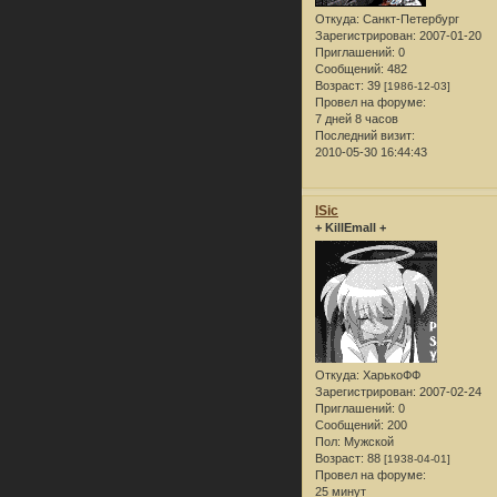
Откуда:
Санкт-Петербург
Зарегистрирован
: 2007-01-20
Приглашений:
0
Сообщений:
482
Возраст:
39
[1986-12-03]
Провел на форуме:
7 дней 8 часов
Последний визит:
2010-05-30 16:44:43
lSic
+ KillEmall +
Откуда:
ХарькоФФ
Зарегистрирован
: 2007-02-24
Приглашений:
0
Сообщений:
200
Пол:
Мужской
Возраст:
88
[1938-04-01]
Провел на форуме:
25 минут