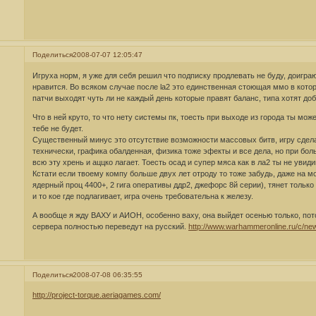
Поделиться
2008-07-07 12:05:47
Игруха норм, я уже для себя решил что подписку продлевать не буду, доигра
нравится. Во всяком случае после la2 это единственная стоющая ммо в котор
патчи выходят чуть ли не каждый день которые правят баланс, типа хотят до
Что в ней круто, то что нету системы пк, тоесть при выходе из города ты мож
тебе не будет.
Существенный минус это отсутствие возможности массовых битв, игру сдел
технически, графика обалденная, физика тоже эфекты и все дела, но при бол
всю эту хрень и аццко лагает. Тоесть осад и супер мяса как в ла2 ты не увид
Кстати если твоему компу больше двух лет отроду то тоже забудь, даже на м
ядерный проц 4400+, 2 гига оперативы ддр2, джефорс 8й серии), тянет только
и то кое где подлагивает, игра очень требовательна к железу.
А вообще я жду ВАХУ и АИОН, особенно ваху, она выйдет осенью только, по
сервера полностью переведут на русский.
http://www.warhammeronline.ru/c/ne
Поделиться
2008-07-08 06:35:55
http://project-torque.aeriagames.com/