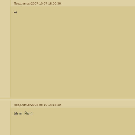
Поделиться
2007-10-07 18:00:36
=)
Поделиться
2008-06-10 14:18:49
Ыыы.. Йа!=)