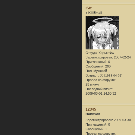
lSic
+ KillEmall +
Откуда:
ХарькоФФ
Зарегистрирован
: 2007-02-24
Приглашений:
0
Сообщений:
200
Пол:
Мужской
Возраст:
88
[1938-04-01]
Провел на форуме:
25 минут
Последний визит:
2009-03-01 14:50:32
12345
Новичок
Зарегистрирован
: 2009-03-30
Приглашений:
0
Сообщений:
1
Провел на форуме: