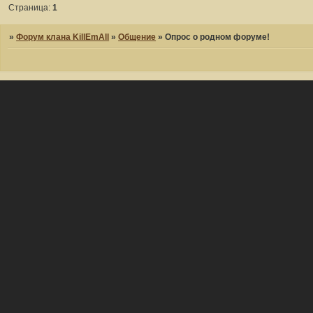
Страница:
1
»
Форум клана KillEmAll
»
Общение
»
Опрос о родном форуме!