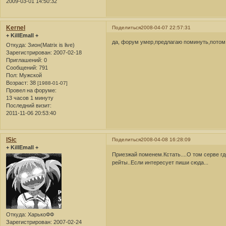
2009-03-01 14:50:32
Kernel
Поделиться
2008-04-07 22:57:31
+ KillEmall +
да, форум умер,предлагаю поминуть,потом 
Откуда:
Зион(Matrix is live)
Зарегистрирован
: 2007-02-18
Приглашений:
0
Сообщений:
791
Пол:
Мужской
Возраст:
38
[1988-01-07]
Провел на форуме:
13 часов 1 минуту
Последний визит:
2011-11-06 20:53:40
lSic
Поделиться
2008-04-08 16:28:09
+ KillEmall +
Приезжай поменем.Кстать....О том серве гд
рейты..Если интересует пиши сюда...
Откуда:
ХарькоФФ
Зарегистрирован
: 2007-02-24