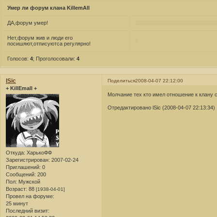
Умер ли форум клана KillemAll
ДА,форум умер!
Нет,форум жив и люди его
посишяют,отписуютса регулярно!
Голосов:
4
;
Проголосовали:
4
lSic
Поделиться
2008-04-07 22:12:00
+ KillEmall +
Молчание тех кто имел отношение к клану 
Отредактировано lSic (2008-04-07 22:13:34)
Откуда:
ХарькоФФ
Зарегистрирован
: 2007-02-24
Приглашений:
0
Сообщений:
200
Пол:
Мужской
Возраст:
88
[1938-04-01]
Провел на форуме:
25 минут
Последний визит: