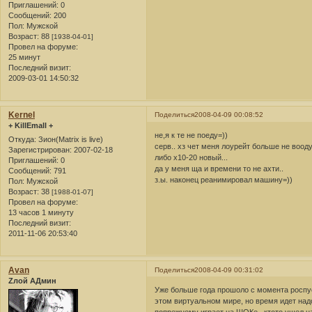
Приглашений:
0
Сообщений:
200
Пол:
Мужской
Возраст:
88
[1938-04-01]
Провел на форуме:
25 минут
Последний визит:
2009-03-01 14:50:32
Kernel
Поделиться
2008-04-09 00:08:52
+ KillEmall +
не,я к те не поеду=))
Откуда:
Зион(Matrix is live)
серв.. хз чет меня лоурейт больше не воод
Зарегистрирован
: 2007-02-18
либо х10-20 новый...
Приглашений:
0
да у меня ща и времени то не ахти..
Сообщений:
791
з.ы. наконец реанимировал машину=))
Пол:
Мужской
Возраст:
38
[1988-01-07]
Провел на форуме:
13 часов 1 минуту
Последний визит:
2011-11-06 20:53:40
Avan
Поделиться
2008-04-09 00:31:02
Zлой АДмин
Уже больше года прошоло с момента роспус
этом виртуальном мире, но время идет надо