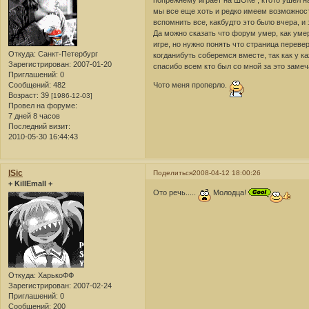
попрежнему играет на ШОКе , ктото ушел на
мы все еще хоть и редко имеем возможност
вспомнить все, какбудто это было вчера, и
Да можно сказать что форум умер, как умер
игре, но нужно понять что страница переве
Откуда:
Санкт-Петербург
когданибуть соберемся вместе, так как у к
Зарегистрирован
: 2007-01-20
спасибо всем кто был со мной за это замеч
Приглашений:
0
Сообщений:
482
Чото меня проперло.
Возраст:
39
[1986-12-03]
Провел на форуме:
7 дней 8 часов
Последний визит:
2010-05-30 16:44:43
lSic
Поделиться
2008-04-12 18:00:26
+ KillEmall +
Ото речь.....
Молодца!
Откуда:
ХарькоФФ
Зарегистрирован
: 2007-02-24
Приглашений:
0
Сообщений:
200