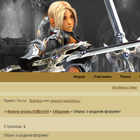
Форум
Участники
Поиск
Активные темы
Привет, Гость!
Войдите
или
зарегистрируйтесь
.
»
Форум клана KillEmAll
»
Общение
»
Опрос о родном форуме!
Страница:
1
Опрос о родном форуме!