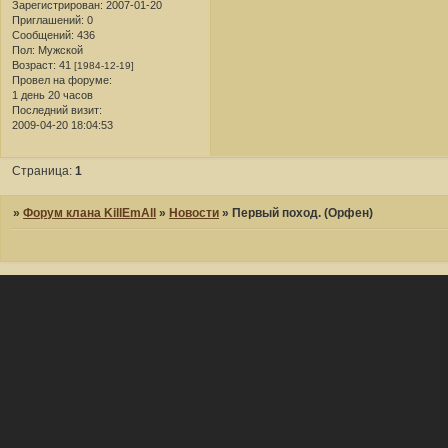
Зарегистрирован
: 2007-01-20
Приглашений:
0
Сообщений:
436
Пол:
Мужской
Возраст:
41
[1984-12-19]
Провел на форуме:
1 день 20 часов
Последний визит:
2009-04-20 18:04:53
Страница:
1
»
Форум клана KillEmAll
»
Новости
»
Первый поход. (Орфен)