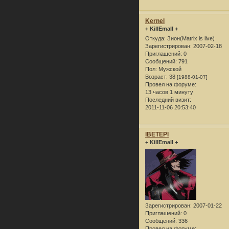
Kernel
+ KillEmall +
Откуда:
Зион(Matrix is live)
Зарегистрирован
: 2007-02-18
Приглашений:
0
Сообщений:
791
Пол:
Мужской
Возраст:
38
[1988-01-07]
Провел на форуме:
13 часов 1 минуту
Последний визит:
2011-11-06 20:53:40
lBETEPl
+ KillEmall +
Зарегистрирован
: 2007-01-22
Приглашений:
0
Сообщений:
336
Провел на форуме: