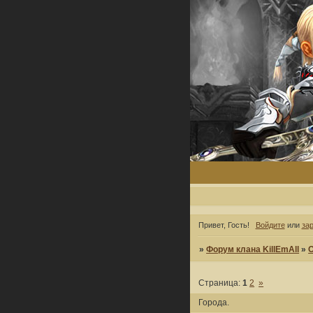
Привет, Гость!
Войдите
или
за
»
Форум клана KillEmAll
»
Страница:
1
2
»
Города.