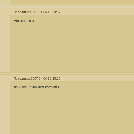
Поделиться
2007-04-04 19:29:07
Новгород нах.
Поделиться
2007-04-04 19:35:00
Данилов ( а похмел жесткий )