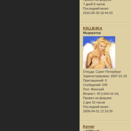
7 дней 8 часов
Последний визит:
2010-05-30 16:44:43
K0LLlE4KA
Модератор
Откуда:
Санкт-Петербург
Зарегистрирован
: 2007-01-20
Приглашений:
0
Сообщений:
549
Пол:
Женский
Возраст:
40
[1986-06-28]
Провел на форуме:
2 дня 10 часов
Последний визит:
2009-04-01 12:16:30
Kernel