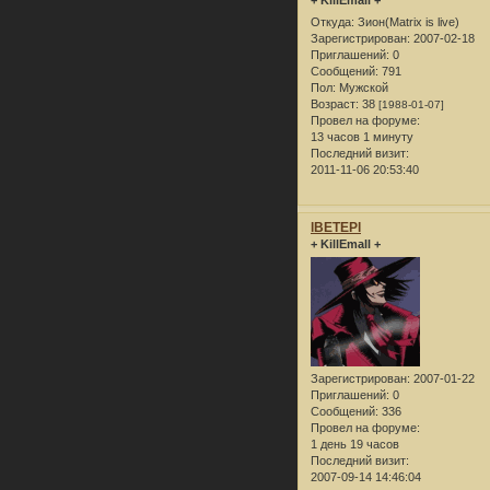
+ KillEmall +
Откуда:
Зион(Matrix is live)
Зарегистрирован
: 2007-02-18
Приглашений:
0
Сообщений:
791
Пол:
Мужской
Возраст:
38
[1988-01-07]
Провел на форуме:
13 часов 1 минуту
Последний визит:
2011-11-06 20:53:40
lBETEPl
+ KillEmall +
Зарегистрирован
: 2007-01-22
Приглашений:
0
Сообщений:
336
Провел на форуме:
1 день 19 часов
Последний визит:
2007-09-14 14:46:04