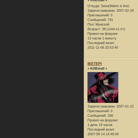
Откуда:
Зион(Matrix is live)
Зарегистрирован
: 2007-02-18
Приглашений:
0
Сообщений:
791
Пол:
Мужской
Возраст:
38
[1988-01-07]
Провел на форуме:
13 часов 1 минуту
Последний визит:
2011-11-06 20:53:40
lBETEPl
+ KillEmall +
Зарегистрирован
: 2007-01-22
Приглашений:
0
Сообщений:
336
Провел на форуме:
1 день 19 часов
Последний визит:
2007-09-14 14:46:04