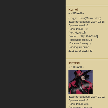
Kernel
+ KillEmall +
Откуда:
Зион(Matrix is live)
Зарегистрирован
: 2007-02-18
Приглашений:
0
Сообщений:
791
Пол:
Мужской
Возраст:
38
[1988-01-07]
Провел на форуме:
13 часов 1 минуту
Последний визит:
2011-11-06 20:53:40
lBETEPl
+ KillEmall +
Зарегистрирован
: 2007-01-22
Приглашений:
0
Сообщений:
336
Провел на форуме: