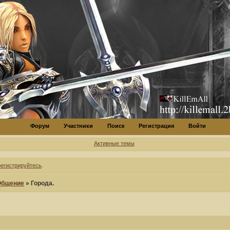
Форум
Участники
Поиск
Регистрация
Войти
Активные темы
регистрируйтесь
.
Общение
»
Города.