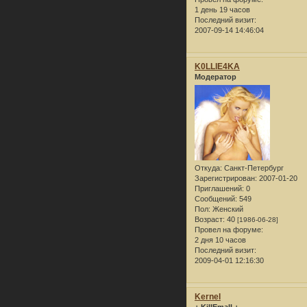
1 день 19 часов
Последний визит:
2007-09-14 14:46:04
K0LLlE4KA
Модератор
Откуда:
Санкт-Петербург
Зарегистрирован
: 2007-01-20
Приглашений:
0
Сообщений:
549
Пол:
Женский
Возраст:
40
[1986-06-28]
Провел на форуме:
2 дня 10 часов
Последний визит:
2009-04-01 12:16:30
Kernel
+ KillEmall +