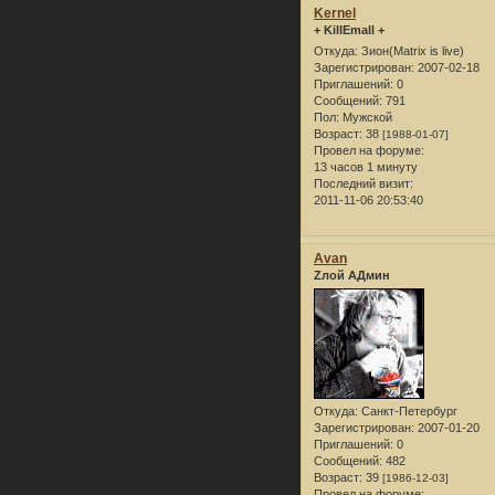
Kernel
+ KillEmall +
Откуда:
Зион(Matrix is live)
Зарегистрирован
: 2007-02-18
Приглашений:
0
Сообщений:
791
Пол:
Мужской
Возраст:
38
[1988-01-07]
Провел на форуме:
13 часов 1 минуту
Последний визит:
2011-11-06 20:53:40
Avan
Zлой АДмин
Откуда:
Санкт-Петербург
Зарегистрирован
: 2007-01-20
Приглашений:
0
Сообщений:
482
Возраст:
39
[1986-12-03]
Провел на форуме: