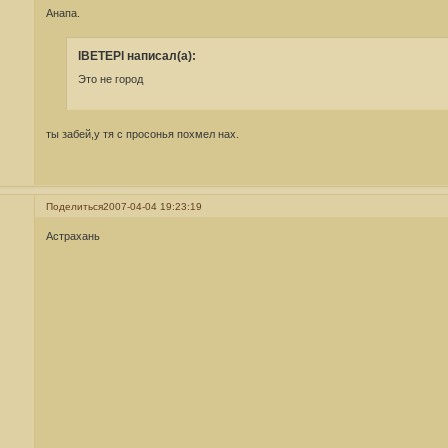
Анапа.
lBETEPl написал(а):
Это не город
ты забей,у тя с просонья похмел нах.
Поделиться
2007-04-04 19:23:19
Астрахань