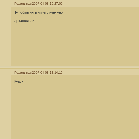
Поделиться
2007-04-03 10:27:05
Тут обьяснять ничего ненужно=)
АрхангельсК
Поделиться
2007-04-03 12:14:15
Курск