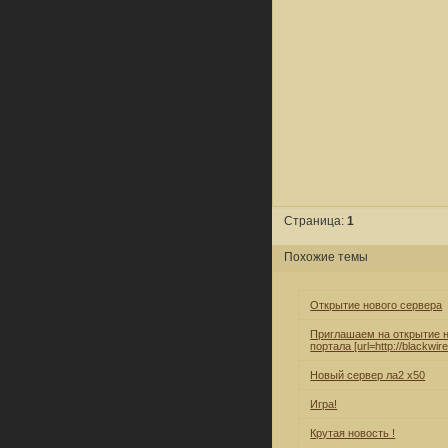
Страница:
1
Похожие темы
Открытие нового сервера
Приглашаем на открытие н
портала [url=http://blackwire
Новый сервер ла2 х50
Игра!
Крутая новость !