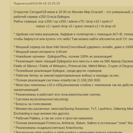
Поделиться
2010-06-18 15:25:25
Открытие Сегодня!18 июня в 18 00 по Москве Мир GraciaX - это уникальный,
рабочий сервер х250 Gracia Epilogue.
Рейты сервера: exp x250 / sp x250 / adena x75 / drop x10 / spoil x7
manor x1 / quest drop x5 / quest reward x1 / rb drop x5
* Удобная система магазинов, баффов и телепортов с помощью ALT+B, теперь
чтобы бафнутся или купить что либо! Там можно найти обсолютно всё! От эк
* Мощный сервер на базе Inlel Xeon(Способный удержать онлайн, даже в 1000
* Мощный канал интернета 1гб/сек!
* Новейшие хроники - Epilogue/Plus, полная 100% их реализация!
* Реализация таких локаций Epilogue(и все квесты к ним на S80 Армор,Оружие,б
Fields of Silence / Fields of Whispers, Primeval Isle, Mithril Mines, Crypts of Disgr
* Полнейшая реализация Epilogue, среди других серверов.
* Рабочие битвы за земли(территориальные войны) и награды за них.
* Полная реализация системы атрибутов (1-150,150-300)
* Монстры-чемпионы х10 и х50(умножение спойла с чемпионов так же действ
захватывающей.
* Реализованы и работают все пользовательские скиллы.
* Система мультиязычности(ru/eng).
* Бонусы за голосование.
* Множество различных эвентов(Saving Snowman, TvT, LastHero, Glittering Meda
Enchanting и еще множество других).
* Рабочая Pailaka, а так же соло и простая камалоки.
* Полная реализация Frintezza, Antharas, Baium, Sailren и остальные "эпик" бо
* Реализованы осадные(элитные) КланХоллы.
* Реализация офф-трейда и офф-крафта + менеджер поиска торговцев.