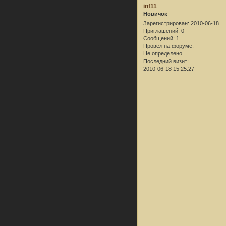
inf11
Новичок
Зарегистрирован
: 2010-06-18
Приглашений:
0
Сообщений:
1
Провел на форуме:
Не определено
Последний визит:
2010-06-18 15:25:27