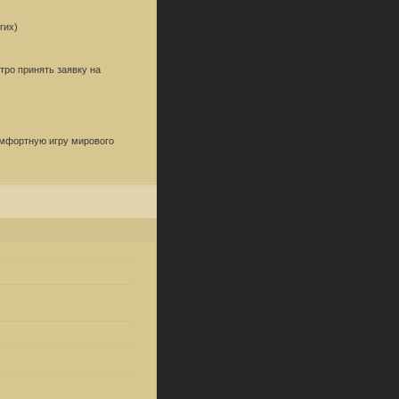
гих)
тро принять заявку на
омфортную игру мирового