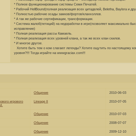
* Полное функционирование системы Семи Печатей.
* Рабочий HellBound(полная реализация всех цитаделей, Beletha, Baylora и дру
* Полностью рабочие осады замков/фортов/кланхоллов.
* А так же рабочие сертификации, трансформации.
* Система жалоб(петиций) на недоработки в игре(позволяет максимально быс
исправление)
* Полная реализация рассы Камаель.
* Полная реализация всех уровней клана, а так же всех клан скилов.
* И многое другое.
Хотите быть тем о ком слагают легенды? Хотите ощутить по настоящему к
уровня?!!! Тогда играйте на wwwgraciax.com!!!
Общение
2010-06-03
ового игрового
Lineage II
2010-07-05
d.
Общение
2010-07-03
Общение
2008-07-07
Общение
2009-12-10