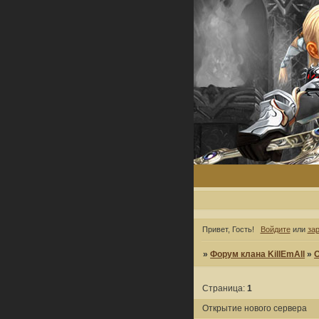
Привет, Гость!
Войдите
или
за
»
Форум клана KillEmAll
»
Страница:
1
Открытие нового сервера