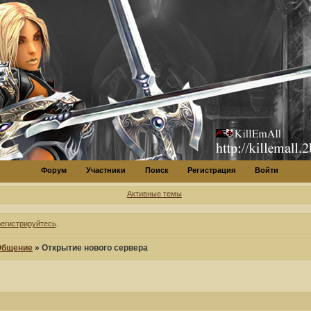
Форум
Участники
Поиск
Регистрация
Войти
Активные темы
регистрируйтесь
.
Общение
»
Открытие нового сервера