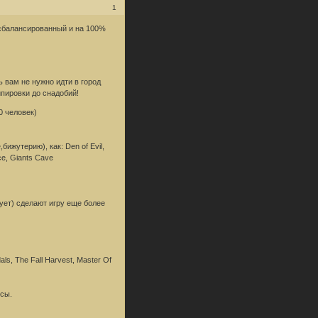
1
 сбалансированный и на 100%
 вам не нужно идти в город
ипировки до снадобий!
0 человек)
ижутерию), как: Den of Evil,
ace, Giants Cave
ует) сделают игру еще более
ls, The Fall Harvest, Master Of
ссы.