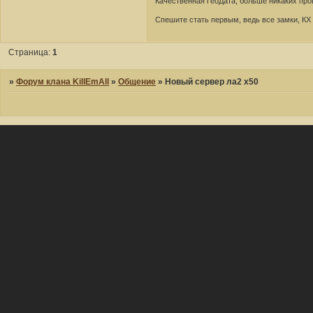
Качественная ГеоДата, больше никаких про
Спешите стать первым, ведь все замки, КХ 
Страница:
1
»
Форум клана KillEmAll
»
Общение
»
Новый сервер ла2 х50