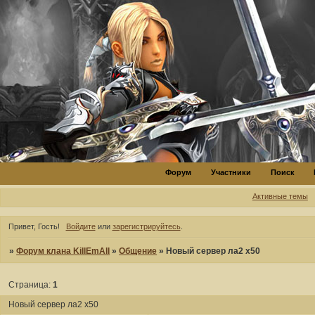
Форум
Участники
Поиск
Активные темы
Привет, Гость!
Войдите
или
зарегистрируйтесь
.
»
Форум клана KillEmAll
»
Общение
»
Новый сервер ла2 х50
Страница:
1
Новый сервер ла2 х50