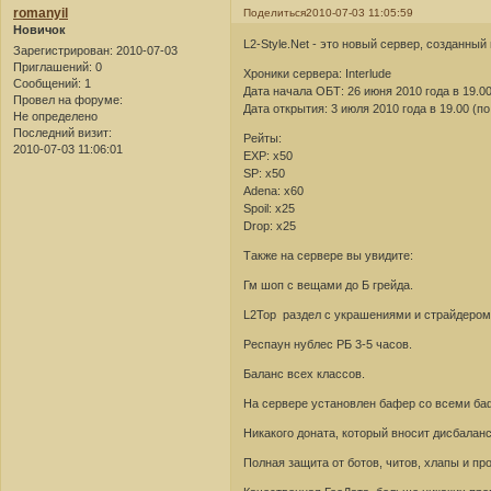
romanyil
Поделиться
2010-07-03 11:05:59
Новичок
L2-Style.Net - это новый сервер, созданный
Зарегистрирован
: 2010-07-03
Приглашений:
0
Хроники сервера: Interlude
Сообщений:
1
Дата начала ОБТ: 26 июня 2010 года в 19.00
Провел на форуме:
Дата открытия: 3 июля 2010 года в 19.00 (по
Не определено
Последний визит:
Рейты:
2010-07-03 11:06:01
EXP: x50
SP: x50
Adena: x60
Spoil: x25
Drop: x25
Также на сервере вы увидите:
Гм шоп с вещами до Б грейда.
L2Top раздел с украшениями и страйдером
Респаун нублес РБ 3-5 часов.
Баланс всех классов.
На сервере установлен бафер со всеми ба
Никакого доната, который вносит дисбаланс 
Полная защита от ботов, читов, хлапы и про