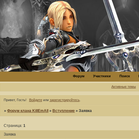
Форум
Участники
Поиск
Активные темы
Привет, Гость!
Войдите
или
зарегистрируйтесь
.
»
Форум клана KillEmAll
»
Вступление
»
Заявка
Страница:
1
Заявка