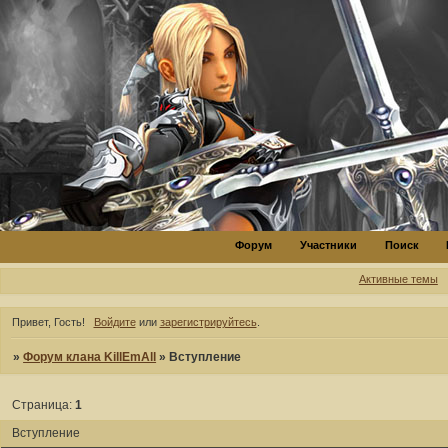
Форум
Участники
Поиск
Активные темы
Привет, Гость!
Войдите
или
зарегистрируйтесь
.
»
Форум клана KillEmAll
»
Вступление
Страница:
1
Вступление