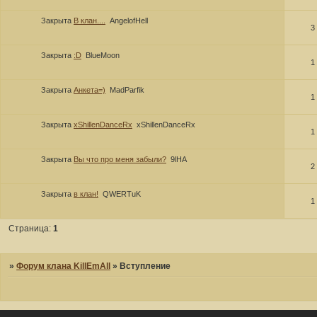
Закрыта
В клан....
AngelofHell
3
Закрыта
:D
BlueMoon
1
Закрыта
Анкета=)
MadParfik
1
Закрыта
xShillenDanceRx
xShillenDanceRx
1
Закрыта
Вы что про меня забыли?
9lHA
2
Закрыта
в клан!
QWERTuK
1
Страница:
1
»
Форум клана KillEmAll
»
Вступление