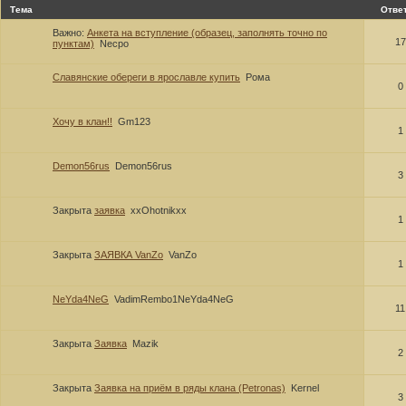
Тема
Отве
Важно:
Анкета на вступление (образец, заполнять точно по
17
пунктам)
Necpo
Славянские обереги в ярославле купить
Рома
0
Хочу в клан!!
Gm123
1
Demon56rus
Demon56rus
3
Закрыта
заявка
xxOhotnikxx
1
Закрыта
ЗАЯВКА VanZo
VanZo
1
NeYda4NeG
VadimRembo1NeYda4NeG
11
Закрыта
Заявка
Mazik
2
Закрыта
Заявка на приём в ряды клана (Petronas)
Kernel
3