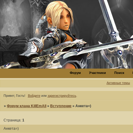
Форум
Участники
Поиск
Активные темы
Привет, Гость!
Войдите
или
зарегистрируйтесь
.
»
Форум клана KillEmAll
»
Вступление
»
Анкета=)
Страница:
1
Анкета=)