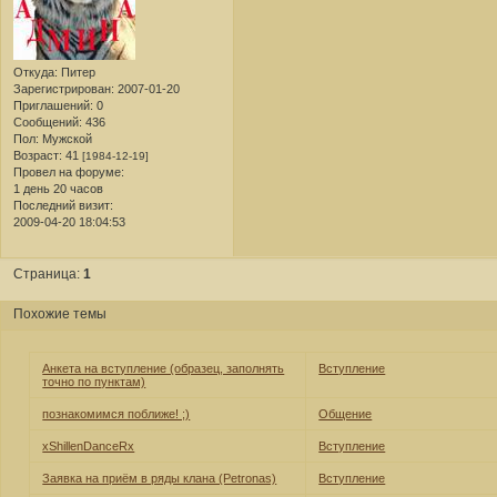
Откуда:
Питер
Зарегистрирован
: 2007-01-20
Приглашений:
0
Сообщений:
436
Пол:
Мужской
Возраст:
41
[1984-12-19]
Провел на форуме:
1 день 20 часов
Последний визит:
2009-04-20 18:04:53
Страница:
1
Похожие темы
Анкета на вступление (образец, заполнять
Вступление
точно по пунктам)
познакомимся поближе! ;)
Общение
xShillenDanceRx
Вступление
Заявка на приём в ряды клана (Petronas)
Вступление