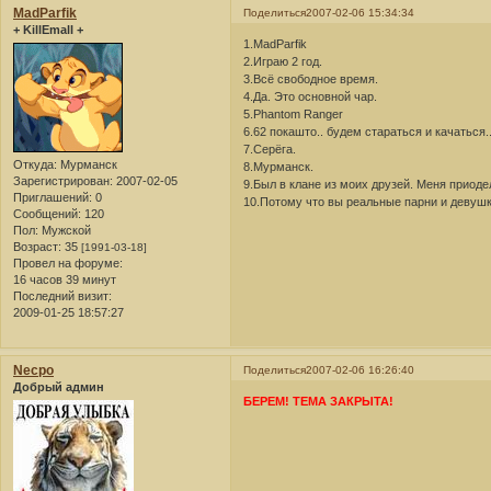
MadParfik
Поделиться
2007-02-06 15:34:34
+ KillEmall +
1.MadParfik
2.Играю 2 год.
3.Всё свободное время.
4.Да. Это основной чар.
5.Phantom Ranger
6.62 покашто.. будем стараться и качаться.
7.Серёга.
Откуда:
Мурманск
8.Мурманск.
Зарегистрирован
: 2007-02-05
9.Был в клане из моих друзей. Меня приодел
Приглашений:
0
10.Потому что вы реальные парни и девушк
Сообщений:
120
Пол:
Мужской
Возраст:
35
[1991-03-18]
Провел на форуме:
16 часов 39 минут
Последний визит:
2009-01-25 18:57:27
Necpo
Поделиться
2007-02-06 16:26:40
Добрый админ
БЕРЕМ! ТЕМА ЗАКРЫТА!