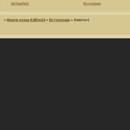
NeYda4NeG
Вступление
»
Форум клана KillEmAll
»
Вступление
»
Анкета=)