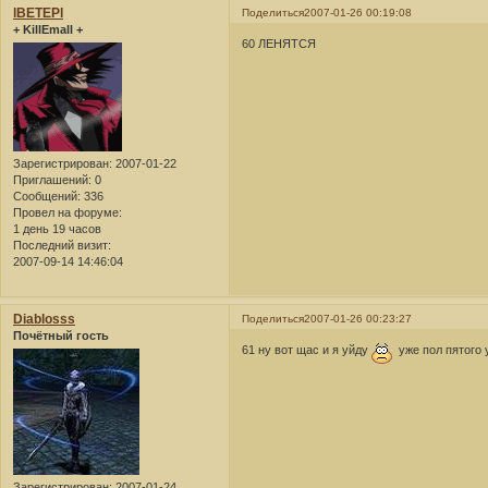
lBETEPl
Поделиться
2007-01-26 00:19:08
+ KillEmall +
60 ЛЕНЯТСЯ
Зарегистрирован
: 2007-01-22
Приглашений:
0
Сообщений:
336
Провел на форуме:
1 день 19 часов
Последний визит:
2007-09-14 14:46:04
Diablosss
Поделиться
2007-01-26 00:23:27
Почётный гость
61 ну вот щас и я уйду
уже пол пятого
Зарегистрирован
: 2007-01-24