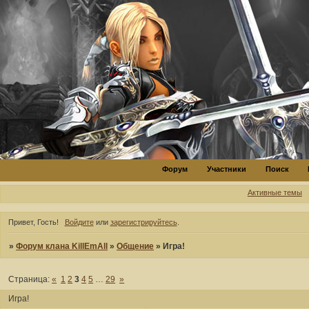
Форум
Участники
Поиск
Активные темы
Привет, Гость!
Войдите
или
зарегистрируйтесь
.
»
Форум клана KillEmAll
»
Общение
»
Игра!
Страница:
«
1
2
3
4
5
…
29
»
Игра!