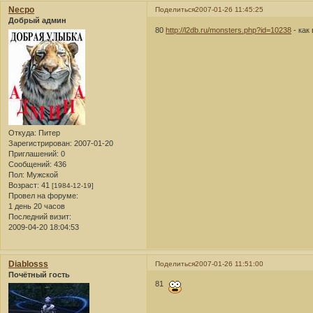
Necpo
Поделиться
2007-01-26 11:45:25
Добрый админ
80
http://l2db.ru/monsters.php?id=10238
- как
Откуда:
Питер
Зарегистрирован
: 2007-01-20
Приглашений:
0
Сообщений:
436
Пол:
Мужской
Возраст:
41
[1984-12-19]
Провел на форуме:
1 день 20 часов
Последний визит:
2009-04-20 18:04:53
Diablosss
Поделиться
2007-01-26 11:51:00
Почётный гость
81