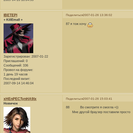
lBETEPl
Поделиться
2007-01-26 13:36:02
+ KillEmall +
87 я тож хочу
Зарегистрирован
: 2007-01-22
Приглашений:
0
Сообщений:
336
Провел на форуме:
1 день 19 часов
Последний визит:
2007-09-14 14:46:04
xHEnPECTynHA9lx
Поделиться
2007-01-26 15:03:41
Новичок
88 Во смотрите я смогла =))
Мне другой браузер поставили просто