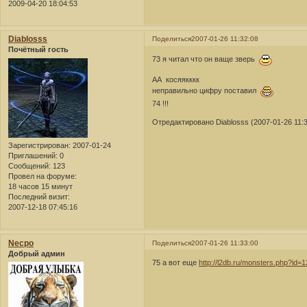
2009-04-20 18:04:53
Diablosss
Поделиться
2007-01-26 11:32:08
Почётный гость
73 я читал что он ваще зверь
АА косяякккк
неправильно цифру поставил
74 !!!
Отредактировано Diablosss (2007-01-26 11:3
Зарегистрирован
: 2007-01-24
Приглашений:
0
Сообщений:
123
Провел на форуме:
18 часов 15 минут
Последний визит:
2007-12-18 07:45:16
Necpo
Поделиться
2007-01-26 11:33:00
Добрый админ
75 а вот еще
http://l2db.ru/monsters.php?id=