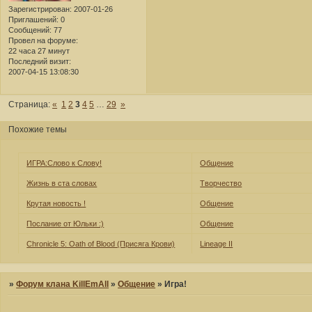
Зарегистрирован
: 2007-01-26
Приглашений:
0
Сообщений:
77
Провел на форуме:
22 часа 27 минут
Последний визит:
2007-04-15 13:08:30
Страница:
«
1
2
3
4
5
…
29
»
Похожие темы
ИГРА:Слово к Слову!
Общение
Жизнь в ста словах
Творчество
Крутая новость !
Общение
Послание от Юльки :)
Общение
Chronicle 5: Oath of Blood (Присяга Крови)
Lineage II
»
Форум клана KillEmAll
»
Общение
»
Игра!