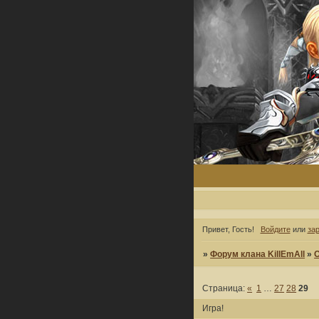
Привет, Гость!
Войдите
или
за
»
Форум клана KillEmAll
»
Страница:
«
1
…
27
28
29
Игра!