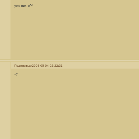
уже никто^^
Поделиться
2008-05-04 02:22:31
=))