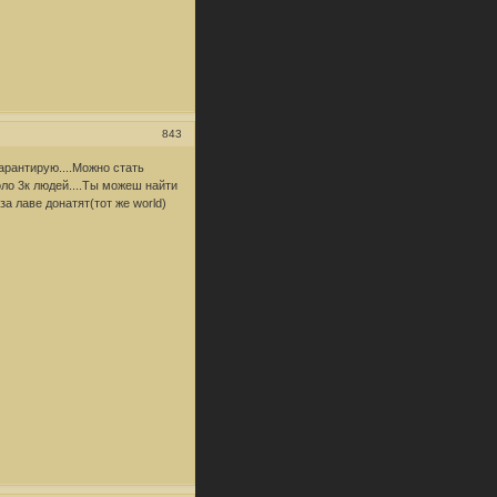
843
арантирую....Можно стать
ло 3к людей....Ты можеш найти
за лаве донатят(тот же world)