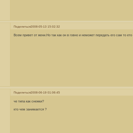
Поделиться
2008-05-13 15:02:32
Всем привет от жени.Но так как он в говно и неможет передать его сам то ето
Поделиться
2008-06-19 01:06:45
че типа как снежки?
кто чем занимается ?