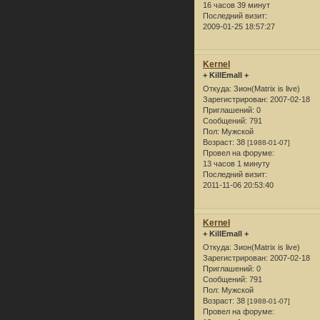
16 часов 39 минут
Последний визит:
2009-01-25 18:57:27
Kernel
+ KillEmall +
Откуда:
Зион(Matrix is live)
Зарегистрирован
: 2007-02-18
Приглашений:
0
Сообщений:
791
Пол:
Мужской
Возраст:
38
[1988-01-07]
Провел на форуме:
13 часов 1 минуту
Последний визит:
2011-11-06 20:53:40
Kernel
+ KillEmall +
Откуда:
Зион(Matrix is live)
Зарегистрирован
: 2007-02-18
Приглашений:
0
Сообщений:
791
Пол:
Мужской
Возраст:
38
[1988-01-07]
Провел на форуме: