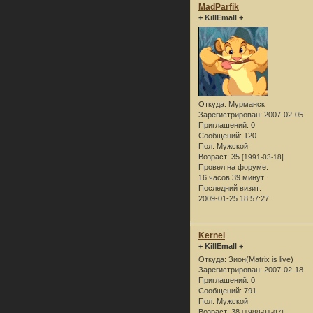
MadParfik
+ KillEmall +
Откуда:
Мурманск
Зарегистрирован
: 2007-02-05
Приглашений:
0
Сообщений:
120
Пол:
Мужской
Возраст:
35
[1991-03-18]
Провел на форуме:
16 часов 39 минут
Последний визит:
2009-01-25 18:57:27
Kernel
+ KillEmall +
Откуда:
Зион(Matrix is live)
Зарегистрирован
: 2007-02-18
Приглашений:
0
Сообщений:
791
Пол:
Мужской
Возраст:
38
[1988-01-07]