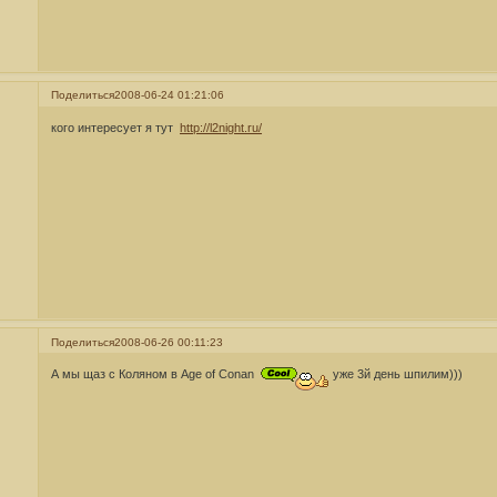
Поделиться
2008-06-24 01:21:06
кого интересует я тут
http://l2night.ru/
Поделиться
2008-06-26 00:11:23
А мы щаз с Коляном в Age of Conan
уже 3й день шпилим)))