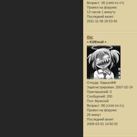
Возраст:
38
[1988-01-07]
Провел на форуме:
13 часов 1 минуту
Последний визит:
2011-11-06 20:53:40
lSic
+ KillEmall +
Откуда:
ХарькоФФ
Зарегистрирован
: 2007-02-24
Приглашений:
0
Сообщений:
200
Пол:
Мужской
Возраст:
88
[1938-04-01]
Провел на форуме:
25 минут
Последний визит:
2009-03-01 14:50:32