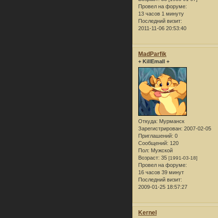
Провел на форуме:
13 часов 1 минуту
Последний визит:
2011-11-06 20:53:40
MadParfik
+ KillEmall +
Откуда:
Мурманск
Зарегистрирован
: 2007-02-05
Приглашений:
0
Сообщений:
120
Пол:
Мужской
Возраст:
35
[1991-03-18]
Провел на форуме:
16 часов 39 минут
Последний визит:
2009-01-25 18:57:27
Kernel