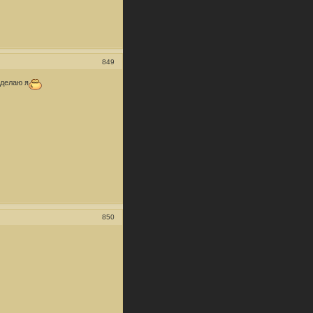
849
 делаю я
850