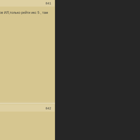
841
в ИЛ,только рейти икс 5 , там
842