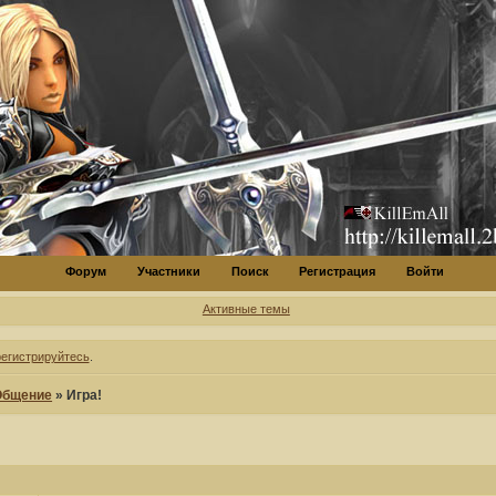
Форум
Участники
Поиск
Регистрация
Войти
Активные темы
регистрируйтесь
.
Общение
»
Игра!