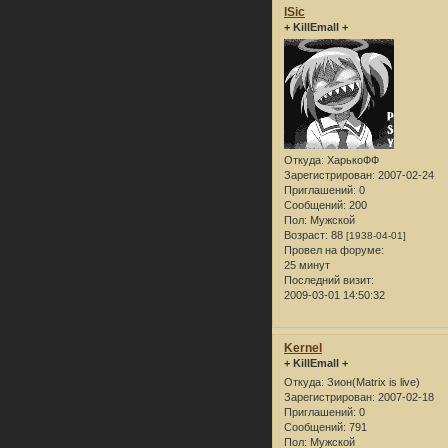
lSic
+ KillEmall +
Откуда:
ХарькоФФ
Зарегистрирован
: 2007-02-24
Приглашений:
0
Сообщений:
200
Пол:
Мужской
Возраст:
88
[1938-04-01]
Провел на форуме:
25 минут
Последний визит:
2009-03-01 14:50:32
Kernel
+ KillEmall +
Откуда:
Зион(Matrix is live)
Зарегистрирован
: 2007-02-18
Приглашений:
0
Сообщений:
791
Пол:
Мужской