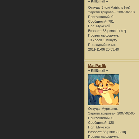
+ KillEmall +
Откуда:
Зион(Matrix is live)
Зарегистрирован
: 2007-02-18
Приглашений:
0
Сообщений:
791
Пол:
Мужской
Возраст:
38
[1988-01-07]
Провел на форуме:
13 часов 1 минуту
Последний визит:
2011-11-06 20:53:40
MadParfik
+ KillEmall +
Откуда:
Мурманск
Зарегистрирован
: 2007-02-05
Приглашений:
0
Сообщений:
120
Пол:
Мужской
Возраст:
35
[1991-03-18]
Провел на форуме: