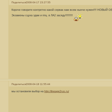
Поделиться
2008-04-17 23:27:55
Короче говорите контретно какой сервак нам всем нынче нужен!!!! НОВЫЙ ОБЯ
Экзамены сцука здам и ппц в ЛА2 засяду!!!!!!!!!!
Поделиться
2008-04-18 11:55:44
мы остановили выбор на
http://lineage2rus.ru/