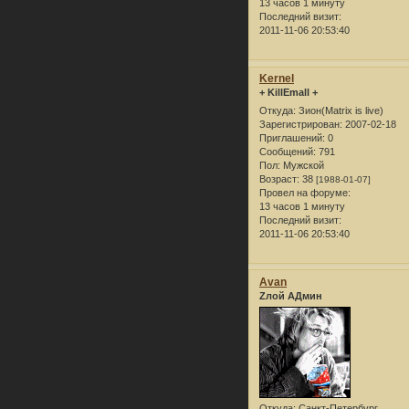
13 часов 1 минуту
Последний визит:
2011-11-06 20:53:40
Kernel
+ KillEmall +
Откуда:
Зион(Matrix is live)
Зарегистрирован
: 2007-02-18
Приглашений:
0
Сообщений:
791
Пол:
Мужской
Возраст:
38
[1988-01-07]
Провел на форуме:
13 часов 1 минуту
Последний визит:
2011-11-06 20:53:40
Avan
Zлой АДмин
Откуда:
Санкт-Петербург