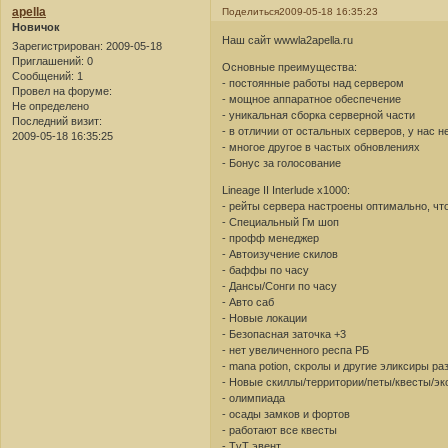
apella
Поделиться
2009-05-18 16:35:23
Новичок
Наш сайт wwwla2apella.ru
Зарегистрирован
: 2009-05-18
Приглашений:
0
Основные преимущества:
Сообщений:
1
- постоянные работы над сервером
Провел на форуме:
- мощное аппаратное обеспечение
Не определено
- уникальная сборка серверной части
Последний визит:
- в отличии от остальных серверов, у нас н
2009-05-18 16:35:25
- многое другое в частых обновлениях
- Бонус за голосование
Lineage II Interlude x1000:
- рейты сервера настроены оптимально, чт
- Специальный Гм шоп
- профф менеджер
- Автоизучение скилов
- баффы по часу
- Дансы/Сонги по часу
- Авто саб
- Новые локации
- Безопасная заточка +3
- нет увеличенного респа РБ
- mana potion, скролы и другие эликсиры р
- Новые скиллы/территории/петы/квесты/эк
- олимпиада
- осады замков и фортов
- работают все квесты
- TvT эвент