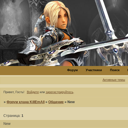
Форум
Участники
Поиск
Активные темы
Привет, Гость!
Войдите
или
зарегистрируйтесь
.
»
Форум клана KillEmAll
»
Общение
»
New
Страница:
1
New