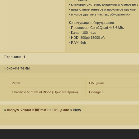
- клановая система, академии и клановые 
- правильное теневое и проклятое оружие
- многое другое в частых обновлениях
Концигурация оборудования:
- Процессор: Core2Quad 4х3.6 Mhz
- Канал: 100 mb/s
- HDD: 800gb 15000 o/s
- RAM: 8gb
Страница:
1
Похожие темы
Игра!
Общение
Chronicle 5: Oath of Blood (Присяга Крови)
Lineage II
»
Форум клана KillEmAll
»
Общение
»
New