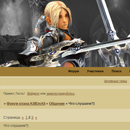
Форум
Участники
Поиск
Активные темы
Привет, Гость!
Войдите
или
зарегистрируйтесь
.
»
Форум клана KillEmAll
»
Общение
»
Что слушаем?)
Страница:
«
1
2
3
»
Что слушаем?)