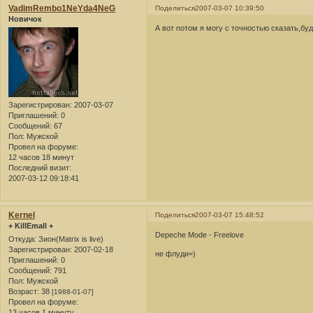
VadimRembo1NeYda4NeG
Поделиться
2007-03-07 10:39:50
Новичок
А вот потом я могу с точностью сказать,буд
Зарегистрирован
: 2007-03-07
Приглашений:
0
Сообщений:
67
Пол:
Мужской
Провел на форуме:
12 часов 18 минут
Последний визит:
2007-03-12 09:18:41
Kernel
Поделиться
2007-03-07 15:48:52
+ KillEmall +
Depeche Mode - Freelove
Откуда:
Зион(Matrix is live)
Зарегистрирован
: 2007-02-18
не флуди=)
Приглашений:
0
Сообщений:
791
Пол:
Мужской
Возраст:
38
[1988-01-07]
Провел на форуме:
13 часов 1 минуту