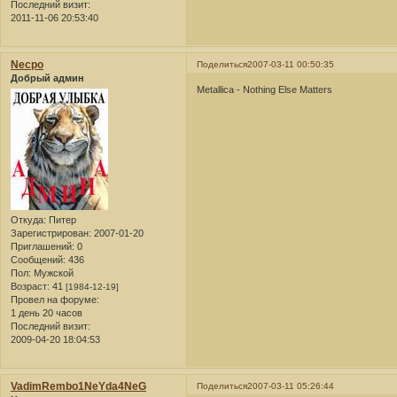
Последний визит:
2011-11-06 20:53:40
Necpo
Поделиться
2007-03-11 00:50:35
Добрый админ
Metallica - Nothing Else Matters
Откуда:
Питер
Зарегистрирован
: 2007-01-20
Приглашений:
0
Сообщений:
436
Пол:
Мужской
Возраст:
41
[1984-12-19]
Провел на форуме:
1 день 20 часов
Последний визит:
2009-04-20 18:04:53
VadimRembo1NeYda4NeG
Поделиться
2007-03-11 05:26:44