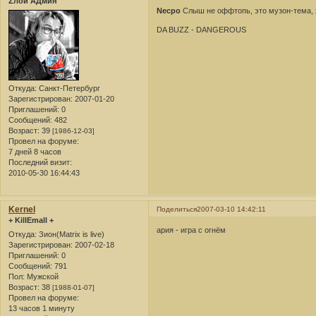
Zлой АДмин
Necpo
Слыш не оффтопь, это музон-тема, хо
DA BUZZ - DANGEROUS
Откуда:
Санкт-Петербург
Зарегистрирован
: 2007-01-20
Приглашений:
0
Сообщений:
482
Возраст:
39
[1986-12-03]
Провел на форуме:
7 дней 8 часов
Последний визит:
2010-05-30 16:44:43
Kernel
Поделиться
2007-03-10 14:42:11
+ KillEmall +
ария - игра с огнём
Откуда:
Зион(Matrix is live)
Зарегистрирован
: 2007-02-18
Приглашений:
0
Сообщений:
791
Пол:
Мужской
Возраст:
38
[1988-01-07]
Провел на форуме:
13 часов 1 минуту