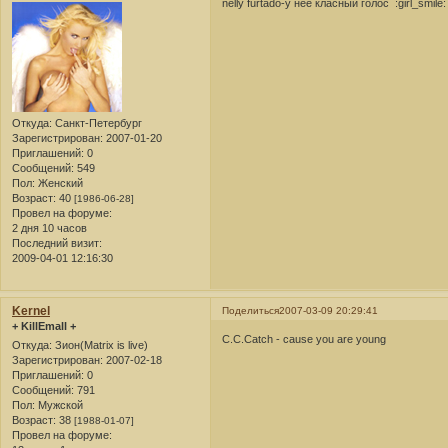
nelly furtado-у нее класный голос :girl_smile:
Откуда:
Санкт-Петербург
Зарегистрирован
: 2007-01-20
Приглашений:
0
Сообщений:
549
Пол:
Женский
Возраст:
40
[1986-06-28]
Провел на форуме:
2 дня 10 часов
Последний визит:
2009-04-01 12:16:30
Kernel
Поделиться
2007-03-09 20:29:41
+ KillEmall +
C.C.Catch - cause you are young
Откуда:
Зион(Matrix is live)
Зарегистрирован
: 2007-02-18
Приглашений:
0
Сообщений:
791
Пол:
Мужской
Возраст:
38
[1988-01-07]
Провел на форуме: