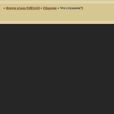
»
Форум клана KillEmAll
»
Общение
»
Что слушаем?)