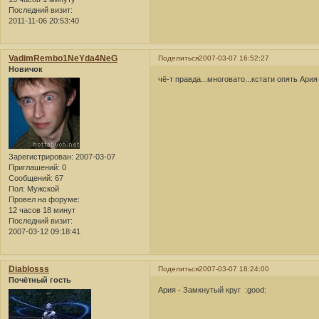
Последний визит:
2011-11-06 20:53:40
VadimRembo1NeYda4NeG
Поделиться
2007-03-07 16:52:27
Новичок
чё-т правда...многовато...кстати опять Ария
Зарегистрирован
: 2007-03-07
Приглашений:
0
Сообщений:
67
Пол:
Мужской
Провел на форуме:
12 часов 18 минут
Последний визит:
2007-03-12 09:18:41
Diablosss
Поделиться
2007-03-07 18:24:00
Почётный гость
Ария - Замкнутый круг :good: