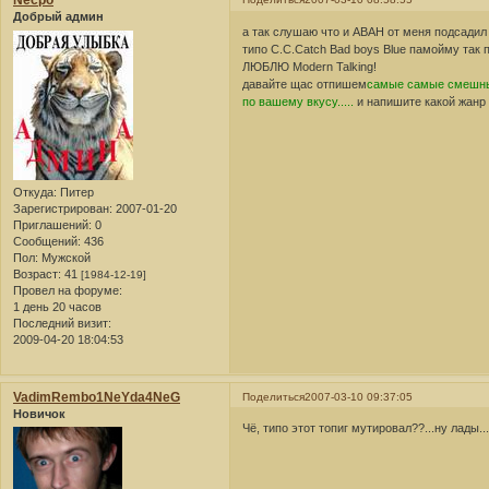
Necpo
Добрый админ
а так слушаю что и АВАН от меня подсадил н
типо C.C.Catch Bad boys Blue памойму так 
ЛЮБЛЮ Modern Talking!
давайте щас отпишем
самые самые смешны
по вашему вкусу.....
и напишите какой жанр 
Откуда:
Питер
Зарегистрирован
: 2007-01-20
Приглашений:
0
Сообщений:
436
Пол:
Мужской
Возраст:
41
[1984-12-19]
Провел на форуме:
1 день 20 часов
Последний визит:
2009-04-20 18:04:53
VadimRembo1NeYda4NeG
Поделиться
2007-03-10 09:37:05
Новичок
Чё, типо этот топиг мутировал??...ну лады.