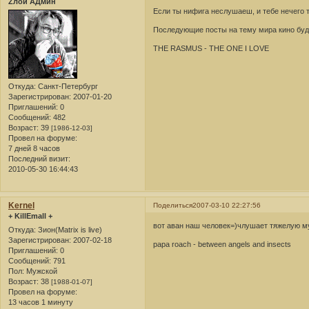
Zлой АДмин
Если ты нифига неслушаеш, и тебе нечего т
Последующие посты на тему мира кино будут
THE RASMUS - THE ONE I LOVE
Откуда:
Санкт-Петербург
Зарегистрирован
: 2007-01-20
Приглашений:
0
Сообщений:
482
Возраст:
39
[1986-12-03]
Провел на форуме:
7 дней 8 часов
Последний визит:
2010-05-30 16:44:43
Kernel
Поделиться
2007-03-10 22:27:56
+ KillEmall +
вот аван наш человек=)члушает тяжелую м
Откуда:
Зион(Matrix is live)
Зарегистрирован
: 2007-02-18
papa roach - between angels and insects
Приглашений:
0
Сообщений:
791
Пол:
Мужской
Возраст:
38
[1988-01-07]
Провел на форуме:
13 часов 1 минуту