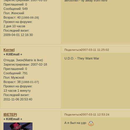
aerosmith - fly away from here
Приглашений:
0
Сообщений:
549
Пол:
Женский
Возраст:
40
[1986-06-28]
Провел на форуме:
2 дня 10 часов
Последний визит:
2009-04-01 12:16:30
Kernel
Поделиться
2007-03-11 11:25:02
+ KillEmall +
U.D.O. - They Want War
Откуда:
Зион(Matrix is live)
Зарегистрирован
: 2007-02-18
Приглашений:
0
Сообщений:
791
Пол:
Мужской
Возраст:
38
[1988-01-07]
Провел на форуме:
13 часов 1 минуту
Последний визит:
2011-11-06 20:53:40
lBETEPl
Поделиться
2007-03-11 12:53:24
+ KillEmall +
А я был на удо