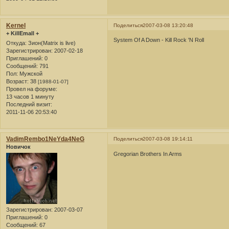
Kernel
Поделиться
2007-03-08 13:20:48
+ KillEmall +
System Of A Down - Kill Rock 'N Roll
Откуда:
Зион(Matrix is live)
Зарегистрирован
: 2007-02-18
Приглашений:
0
Сообщений:
791
Пол:
Мужской
Возраст:
38
[1988-01-07]
Провел на форуме:
13 часов 1 минуту
Последний визит:
2011-11-06 20:53:40
VadimRembo1NeYda4NeG
Поделиться
2007-03-08 19:14:11
Новичок
Gregorian Brothers In Arms
Зарегистрирован
: 2007-03-07
Приглашений:
0
Сообщений:
67