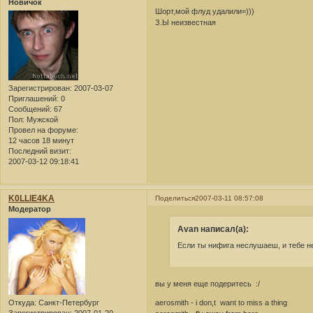
Новичок
Шорт,мой флуд удалили=)))
З.Ы неизвестная
Зарегистрирован
: 2007-03-07
Приглашений:
0
Сообщений:
67
Пол:
Мужской
Провел на форуме:
12 часов 18 минут
Последний визит:
2007-03-12 09:18:41
K0LLlE4KA
Поделиться
2007-03-11 08:57:08
Модератор
Avan написал(а):
Если ты нифига неслушаеш, и тебе не
вы у меня еще подеритесь :/
Откуда:
Санкт-Петербург
aerosmith - i don,t want to miss a thing
Зарегистрирован
: 2007-01-20