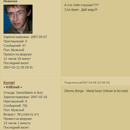
Новичок
А хто тебя слушает???
З.Ы Ария - Дай жару!!!
Зарегистрирован
: 2007-03-07
Приглашений:
0
Сообщений:
67
Пол:
Мужской
Провел на форуме:
12 часов 18 минут
Последний визит:
2007-03-12 09:18:41
Kernel
Поделиться
2007-03-08 22:06:53
+ KillEmall +
Dimmu Borgir - Metal heart (tribute to Accept)
Откуда:
Зион(Matrix is live)
Зарегистрирован
: 2007-02-18
Приглашений:
0
Сообщений:
791
Пол:
Мужской
Возраст:
38
[1988-01-07]
Провел на форуме:
13 часов 1 минуту
Последний визит: