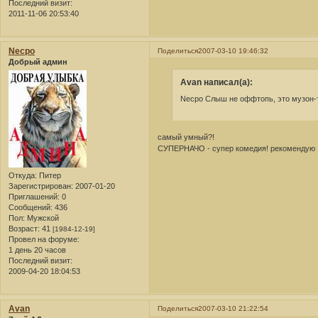
Последний визит:
2011-11-06 20:53:40
Necpo
Поделиться
2007-03-10 19:46:32
Добрый админ
Avan написал(а):
Necpo Слыш не оффтопь, это музон-т
самый умный?!
СУПЕРНАЧО - супер комедия! рекомендую
Откуда:
Питер
Зарегистрирован
: 2007-01-20
Приглашений:
0
Сообщений:
436
Пол:
Мужской
Возраст:
41
[1984-12-19]
Провел на форуме:
1 день 20 часов
Последний визит:
2009-04-20 18:04:53
Avan
Поделиться
2007-03-10 21:22:54