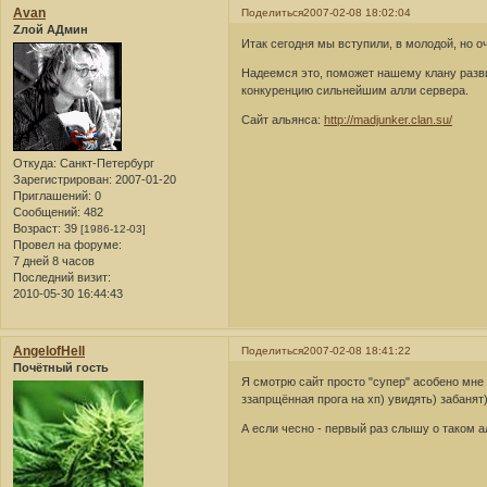
Avan
Поделиться
2007-02-08 18:02:04
Zлой АДмин
Итак сегодня мы вступили, в молодой, но о
Надеемся это, поможет нашему клану разв
конкуренцию сильнейшим алли сервера.
Сайт альянса:
http://madjunker.clan.su/
Откуда:
Санкт-Петербург
Зарегистрирован
: 2007-01-20
Приглашений:
0
Сообщений:
482
Возраст:
39
[1986-12-03]
Провел на форуме:
7 дней 8 часов
Последний визит:
2010-05-30 16:44:43
AngelofHell
Поделиться
2007-02-08 18:41:22
Почётный гость
Я смотрю сайт просто "супер" асобено мн
ззапрщённая прога на хп) увидять) забанят
А если чесно - первый раз слышу о таком ал