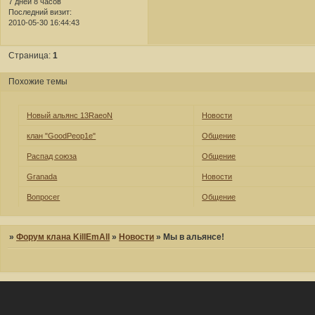
7 дней 8 часов
Последний визит:
2010-05-30 16:44:43
Страница:
1
Похожие темы
Новый альянс 13RaeoN
Новости
клан "GoodPeop1e"
Общение
Распад союза
Общение
Granada
Новости
Вопросег
Общение
»
Форум клана KillEmAll
»
Новости
»
Мы в альянсе!