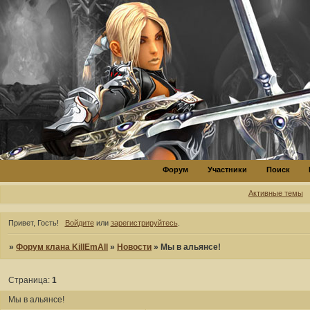
Форум
Участники
Поиск
Активные темы
Привет, Гость!
Войдите
или
зарегистрируйтесь
.
»
Форум клана KillEmAll
»
Новости
»
Мы в альянсе!
Страница:
1
Мы в альянсе!