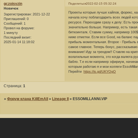
gczoisvzin
Поделиться
2022-02-15 05:32:24
Новичок
Проекты которые лучше хайпов, форекс, ка
Зарегистрирован
: 2021-12-22
начала хочу поблагодарить всех людей ко
Приглашений:
0
ресурсе. Переходим сразу к делу: Есть пр
Сообщений:
1
значительно больше. Например, есть такая
Провел на форуме:
биткоинталк. Ставим сумму, например 100$,
1 минуту
ниже отметки. Если все Good, на баланс па
Последний визит:
2025-01-14 11:18:02
прибыль моментальная. Второе - Прибыль в
самое главное. Теперь бонус, рассказываю с
внимание! Иду за трендом!! Ставлю на крип
волатильные момента, это когда валюта ру
бабло. Т.е если например эфириум, начинае
которым работаю я и мои коллеги EssoMilla
Перейти
https://is.gd/UKYOgO
Страница:
1
»
Форум клана KillEmAll
»
Lineage II
»
ESSOMILLANNI.VIP