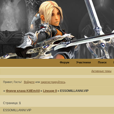
Форум
Участники
Поиск
Активные темы
Привет, Гость!
Войдите
или
зарегистрируйтесь
.
»
Форум клана KillEmAll
»
Lineage II
»
ESSOMILLANNI.VIP
Страница:
1
ESSOMILLANNI.VIP