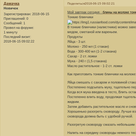
Дамачка
Поделиться
2018-06-15 09:02:21
Новичок
Мой завтрак сегодня -
блины на молоке тон
Зарегистрирован
: 2018-06-15
Тонкие блинчики
Приглашений:
0
Сообщений:
1
В тонкие блинчики (налистники) можно заве
Провел на форуме:
медом, сметаной или вареньем.
1 минуту
Последний визит:
Продукты
2018-06-15 09:02:22
Яйца - 3 шт.
Молоко - 250 мл (1 стакан)
Вода - 300-400 мл (1-2 стакана)
Сахар - 2 ст. ложки
Мука - 240 г (1,5 стакана)
Масло растительное - 1-2 ст. ложки
Как приготовить тонкие блинчики на молоке
Яйца смешать с сахаром и половиной стак
Постепенно подсыпать муку, тщательно пер
Когда вся мука введена в тесто, Влить ос
Постепенно влить воду, продолжая тщатель
жидким.
Затем добавить растительное масло и снов
Хорошенько разогреть сковороду. Лучше в
сковорода должна быть с удобной ручкой.
Разогретую сковороду смазать небольшим 
Налить на середину сковороды немного тес