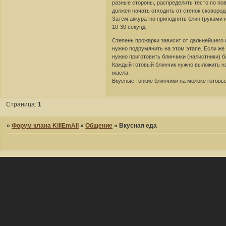
разные стороны, распределить тесто по по
должен начать отходить от стенок сковород
Затем аккуратно приподнять блин (руками и
10-30 секунд.
Степень прожарки зависит от дальнейшего и
нужно подрумянить на этом этапе. Если же
нужно приготовить блинчики (налистники) 
Каждый готовый блинчик нужно выложить н
масла.
Вкусные тонкие блинчики на молоке готовы.
Страница:
1
»
Форум клана KillEmAll
»
Общение
»
Вкусная еда