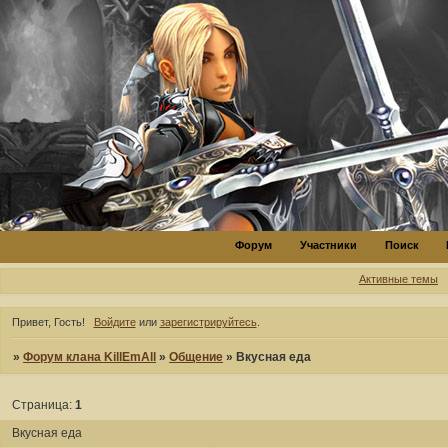
Форум
Участники
Поиск
Активные темы
Привет, Гость!
Войдите
или
зарегистрируйтесь
.
»
Форум клана KillEmAll
»
Общение
»
Вкусная еда
Страница:
1
Вкусная еда