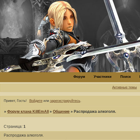
Форум
Участники
Поиск
Активные темы
Привет, Гость!
Войдите
или
зарегистрируйтесь
.
»
Форум клана KillEmAll
»
Общение
»
Распродажа алкоголя.
Страница:
1
Распродажа алкоголя.