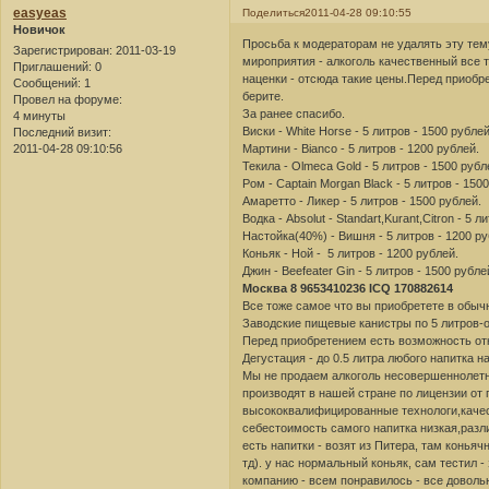
easyeas
Поделиться
2011-04-28 09:10:55
Новичок
Просьба к модераторам не удалять эту тему
Зарегистрирован
: 2011-03-19
мироприятия - алкоголь качественный все т
Приглашений:
0
наценки - отсюда такие цены.Перед приобр
Сообщений:
1
берите.
Провел на форуме:
За ранее спасибо.
4 минуты
Виски - White Horse - 5 литров - 1500 рублей
Последний визит:
2011-04-28 09:10:56
Мартини - Bianco - 5 литров - 1200 рублей.
Текила - Olmeca Gold - 5 литров - 1500 рубл
Ром - Captain Morgan Black - 5 литров - 150
Амаретто - Ликер - 5 литров - 1500 рублей.
Водка - Absolut - Standart,Kurant,Citron - 5 
Настойка(40%) - Вишня - 5 литров - 1200 ру
Коньяк - Ной - 5 литров - 1200 рублей.
Джин - Beefeater Gin - 5 литров - 1500 рубле
Москва 8 9653410236 ICQ 170882614
Все тоже самое что вы приобретете в обыч
Заводские пищевые канистры по 5 литров-
Перед приобретением есть возможность отк
Дегустация - до 0.5 литра любого напитка н
Мы не продаем алкоголь несовершеннолет
производят в нашей стране по лицензии от
высококвалифицированные технологи,качес
себестоимость самого напитка низкая,разли
есть напитки - возят из Питера, там конья
тд). у нас нормальный коньяк, сам тестил 
компанию - всем понравилось - все довольн