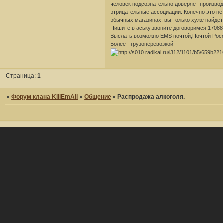
человек подсознательно доверяет производи
отрицательные ассоциации. Конечно это не 
обычных магазинах, вы только хуже найдете
Пишите в аську,звоните договоримся.17088
Выслать возможно EMS почтой,Почтой Росс
Более - грузоперевозкой
Страница:
1
»
Форум клана KillEmAll
»
Общение
»
Распродажа алкоголя.