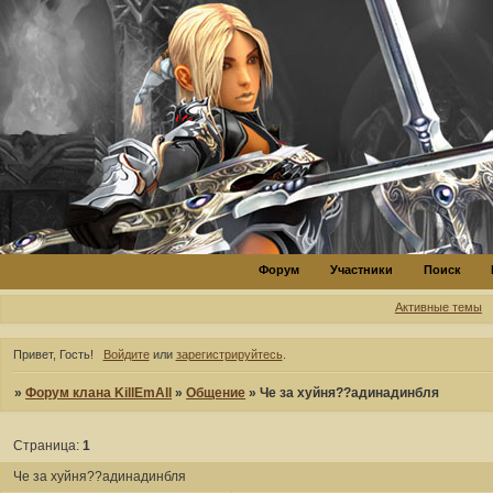
Форум
Участники
Поиск
Активные темы
Привет, Гость!
Войдите
или
зарегистрируйтесь
.
»
Форум клана KillEmAll
»
Общение
»
Че за хуйня??адинадинбля
Страница:
1
Че за хуйня??адинадинбля