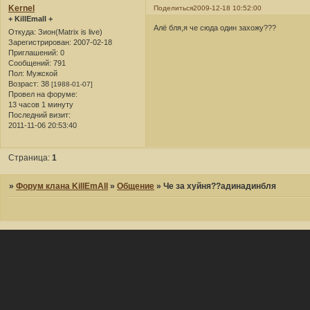
Kernel
Поделиться
2009-12-18 10:52:00
+ KillEmall +
Алё бля,я че сюда один захожу???
Откуда:
Зион(Matrix is live)
Зарегистрирован
: 2007-02-18
Приглашений:
0
Сообщений:
791
Пол:
Мужской
Возраст:
38
[1988-01-07]
Провел на форуме:
13 часов 1 минуту
Последний визит:
2011-11-06 20:53:40
Страница:
1
»
Форум клана KillEmAll
»
Общение
»
Че за хуйня??адинадинбля