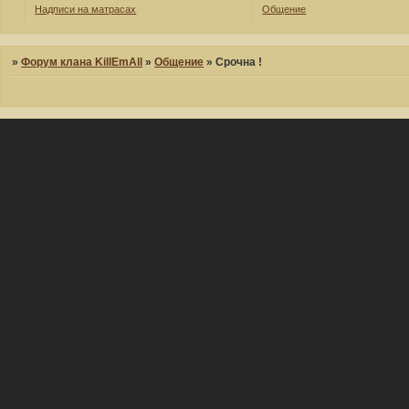
Надписи на матрасах
Общение
»
Форум клана KillEmAll
»
Общение
»
Срочна !