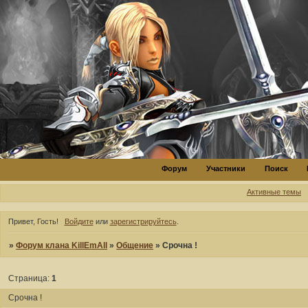
Форум
Участники
Поиск
Активные темы
Привет, Гость!
Войдите
или
зарегистрируйтесь
.
»
Форум клана KillEmAll
»
Общение
»
Срочна !
Страница:
1
Срочна !