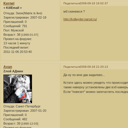
Kernel
Поделиться
2008-09-18 16:02:37
+ KillEmall +
мб скинемся ?
Откуда:
Зион(Matrix is live)
Зарегистрирован
: 2007-02-18
http://kollayder.narod.ru/
Приглашений:
0
Сообщений:
791
Пол:
Мужской
Возраст:
38
[1988-01-07]
Провел на форуме:
13 часов 1 минуту
Последний визит:
2011-11-06 20:53:40
Avan
Поделиться
2008-09-18 21:20:13
Zлой АДмин
Да ну по мне дак кидалово...
Кстати здесь можно увидеть что происходи
также наверху установлены две вэб камеры
Если "повезет" можно запечатлеть послед
Откуда:
Санкт-Петербург
Зарегистрирован
: 2007-01-20
Приглашений:
0
Сообщений:
482
Возраст:
39
[1986-12-03]
Провел на форуме: