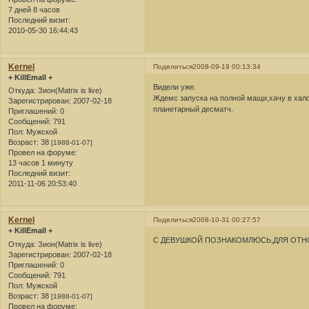
7 дней 8 часов
Последний визит:
2010-05-30 16:44:43
Kernel
Поделиться
2008-09-19 00:13:34
+ KillEmall +
Видели уже.
Откуда:
Зион(Matrix is live)
Ждемс запуска на полной мащи,хачу в хал
Зарегистрирован
: 2007-02-18
планетарный десматч.
Приглашений:
0
Сообщений:
791
Пол:
Мужской
Возраст:
38
[1988-01-07]
Провел на форуме:
13 часов 1 минуту
Последний визит:
2011-11-06 20:53:40
Kernel
Поделиться
2008-10-31 00:27:57
+ KillEmall +
С ДЕВУШКОЙ ПОЗНАКОМЛЮСЬ,ДЛЯ ОТНО
Откуда:
Зион(Matrix is live)
Зарегистрирован
: 2007-02-18
Приглашений:
0
Сообщений:
791
Пол:
Мужской
Возраст:
38
[1988-01-07]
Провел на форуме: