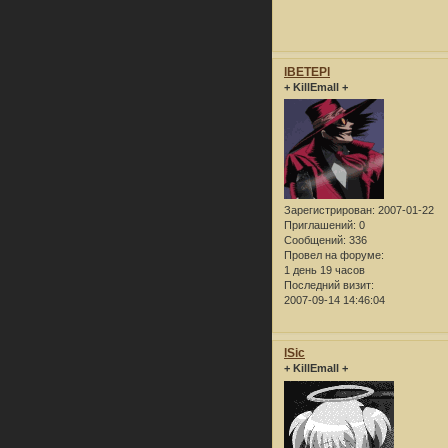
lBETEPl
+ KillEmall +
Зарегистрирован
: 2007-01-22
Приглашений:
0
Сообщений:
336
Провел на форуме:
1 день 19 часов
Последний визит:
2007-09-14 14:46:04
lSic
+ KillEmall +