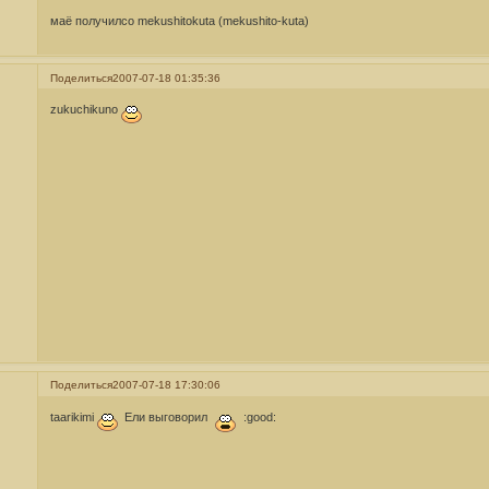
маё получилсо mekushitokuta (mekushito-kuta)
Поделиться
2007-07-18 01:35:36
zukuchikuno
Поделиться
2007-07-18 17:30:06
taarikimi
Ели выговорил
:good: