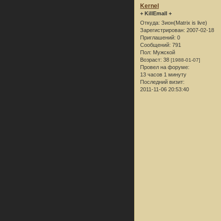
Kernel
+ KillEmall +
Откуда:
Зион(Matrix is live)
Зарегистрирован
: 2007-02-18
Приглашений:
0
Сообщений:
791
Пол:
Мужской
Возраст:
38
[1988-01-07]
Провел на форуме:
13 часов 1 минуту
Последний визит:
2011-11-06 20:53:40