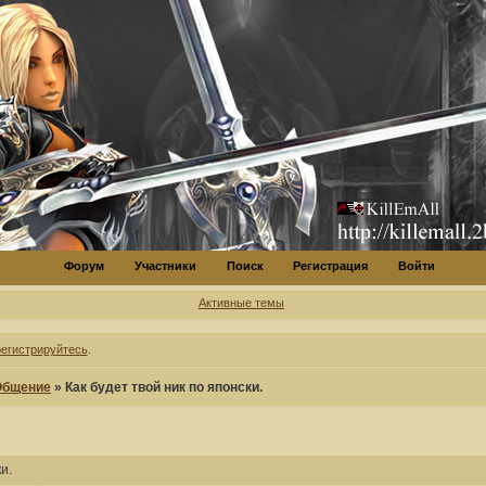
Форум
Участники
Поиск
Регистрация
Войти
Активные темы
регистрируйтесь
.
Общение
»
Как будет твой ник по японски.
и.