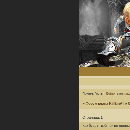
Привет, Гость!
Войдите
или
за
»
Форум клана KillEmAll
»
Страница:
1
Как будет твой ник по японск