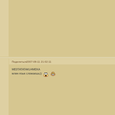
Поделиться
2007-08-11 21:02:11
ME0TATATAKU4MEKA
млин язык сломаешь))