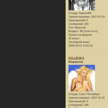
Откуда:
ХарькоФФ
Зарегистрирован
: 2007-02-24
Приглашений:
0
Сообщений:
200
Пол:
Мужской
Возраст:
88
[1938-04-01]
Провел на форуме:
25 минут
Последний визит:
2009-03-01 14:50:32
K0LLlE4KA
Модератор
Откуда:
Санкт-Петербург
Зарегистрирован
: 2007-01-20
Приглашений:
0
Сообщений:
549