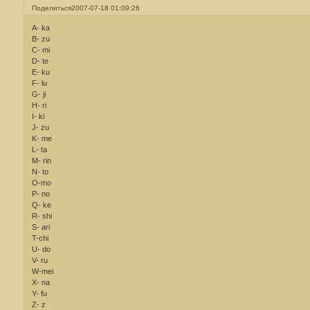
Поделиться
2007-07-18 01:09:26
A- ka
B- zu
C- mi
D- te
E- ku
F- lu
G- ji
H- ri
I- ki
J- zu
K- me
L- ta
M- rin
N- to
O-mo
P- no
Q- ke
R- shi
S- ari
T-chi
U- do
V- ru
W-mei
X- na
Y- fu
Z- z