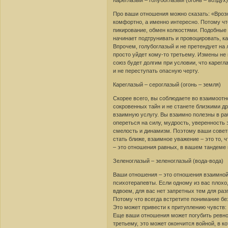
Кареглазый – голубоглазый (огонь – воздух
Про ваши отношения можно сказать: «Врознь
комфортно, а именно интересно. Потому чт
пикирование, обмен колкостями. Подобные
начинает подтрунивать и провоцировать, ка
Впрочем, голубоглазый и не претендует на 
просто уйдет кому-то третьему. Измены не
союз будет долгим при условии, что карегл
и не переступать опасную черту.
Кареглазый – сероглазый (огонь – земля)
Скорее всего, вы соблюдаете во взаимоотн
сокровенных тайн и не станете близкими др
взаимную услугу. Вы взаимно полезны в ра
опереться на силу, мудрость, уверенность 
смелость и динамизм. Поэтому ваши совет
стать ближе, взаимное уважение – это то, 
– это отношения равных, в вашем тандеме 
Зеленоглазый – зеленоглазый (вода-вода)
Ваши отношения – это отношения взаимной 
психотерапевты. Если одному из вас плохо,
вдвоем, для вас нет запретных тем для ра
Потому что всегда встретите понимание бе
Это может привести к притуплению чувств: 
Еще ваши отношения может погубить ревнос
третьему, это может окончится войной, в 