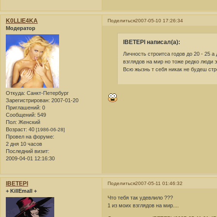
K0LLlE4KA
Поделиться
2007-05-10 17:26:34
Модератор
lBETEPl написал(а):
Личность строитса годов до 20 - 25 
взглядов на мир но тоже редко люди э
Всю жызнь т себя никак не будеш стр
Откуда:
Санкт-Петербург
Зарегистрирован
: 2007-01-20
Приглашений:
0
Сообщений:
549
Пол:
Женский
Возраст:
40
[1986-06-28]
Провел на форуме:
2 дня 10 часов
Последний визит:
2009-04-01 12:16:30
lBETEPl
Поделиться
2007-05-11 01:46:32
+ KillEmall +
Что тебя так удевлило ???
1 из моих взглядов на мир....