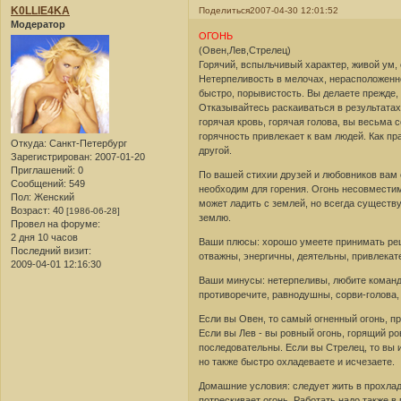
K0LLlE4KA
Поделиться
2007-04-30 12:01:52
Модератор
ОГОНЬ
(Овен,Лев,Стрелец)
Горячий, вспыльчивый характер, живой ум,
Нетерпеливость в мелочах, нерасположенн
быстро, порывистость. Вы делаете прежде,
Отказывайтесь раскаиваться в результатах
горячая кровь, горячая голова, вы весьма 
горячность привлекает к вам людей. Как пра
Откуда:
Санкт-Петербург
другой.
Зарегистрирован
: 2007-01-20
Приглашений:
0
По вашей стихии друзей и любовников вам с
Сообщений:
549
необходим для горения. Огонь несовместим 
Пол:
Женский
может ладить с землей, но всегда существу
Возраст:
40
[1986-06-28]
землю.
Провел на форуме:
2 дня 10 часов
Ваши плюсы: хорошо умеете принимать реш
Последний визит:
отважны, энергичны, деятельны, привлекат
2009-04-01 12:16:30
Ваши минусы: нетерпеливы, любите команд
противоречите, равнодушны, сорви-голова,
Если вы Овен, то самый огненный огонь, п
Если вы Лев - вы ровный огонь, горящий ро
последовательны. Если вы Стрелец, то вы 
но также быстро охладеваете и исчезаете.
Домашние условия: следует жить в прохла
потрескивает огонь. Работать надо также 