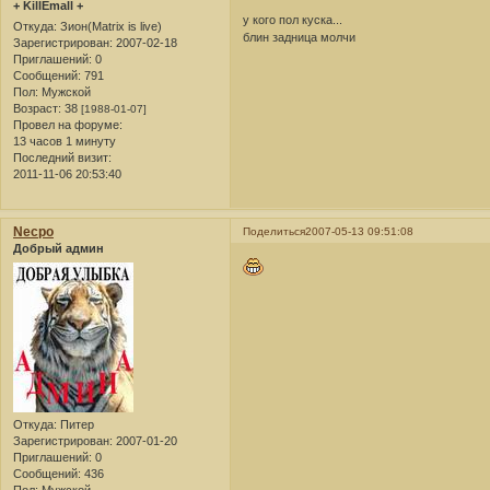
+ KillEmall +
у кого пол куска...
Откуда:
Зион(Matrix is live)
блин задница молчи
Зарегистрирован
: 2007-02-18
Приглашений:
0
Сообщений:
791
Пол:
Мужской
Возраст:
38
[1988-01-07]
Провел на форуме:
13 часов 1 минуту
Последний визит:
2011-11-06 20:53:40
Necpo
Поделиться
2007-05-13 09:51:08
Добрый админ
Откуда:
Питер
Зарегистрирован
: 2007-01-20
Приглашений:
0
Сообщений:
436
Пол:
Мужской