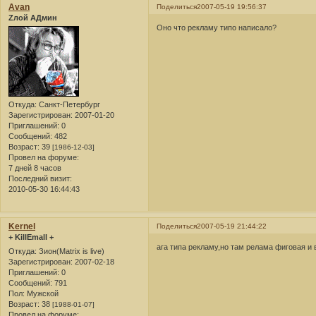
Avan
Поделиться
2007-05-19 19:56:37
Zлой АДмин
Оно что рекламу типо написало?
Откуда:
Санкт-Петербург
Зарегистрирован
: 2007-01-20
Приглашений:
0
Сообщений:
482
Возраст:
39
[1986-12-03]
Провел на форуме:
7 дней 8 часов
Последний визит:
2010-05-30 16:44:43
Kernel
Поделиться
2007-05-19 21:44:22
+ KillEmall +
ага типа рекламу,но там релама фиговая и 
Откуда:
Зион(Matrix is live)
Зарегистрирован
: 2007-02-18
Приглашений:
0
Сообщений:
791
Пол:
Мужской
Возраст:
38
[1988-01-07]
Провел на форуме: