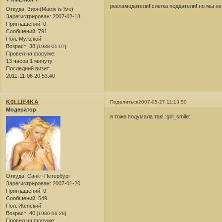
рекламодатели!!слегка поддатели!!но мы не 
Откуда:
Зион(Matrix is live)
Зарегистрирован
: 2007-02-18
Приглашений:
0
Сообщений:
791
Пол:
Мужской
Возраст:
38
[1988-01-07]
Провел на форуме:
13 часов 1 минуту
Последний визит:
2011-11-06 20:53:40
K0LLlE4KA
Поделиться
2007-05-27 11:13:50
Модератор
я тоже подумала так! :girl_smile:
Откуда:
Санкт-Петербург
Зарегистрирован
: 2007-01-20
Приглашений:
0
Сообщений:
549
Пол:
Женский
Возраст:
40
[1986-06-28]
Провел на форуме: