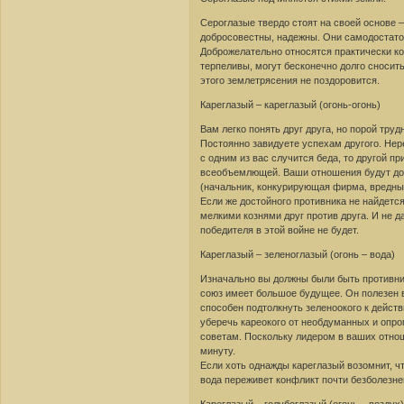
Сероглазые твердо стоят на своей основе 
добросовестны, надежны. Они самодостато
Доброжелательно относятся практически ко
терпеливы, могут бесконечно долго сносить
этого землетрясения не поздоровится.
Кареглазый – кареглазый (огонь-огонь)
Вам легко понять друг друга, но порой тру
Постоянно завидуете успехам другого. Нере
с одним из вас случится беда, то другой п
всеобъемлющей. Ваши отношения будут дол
(начальник, конкурирующая фирма, вредный 
Если же достойного противника не найдет
мелкими кознями друг против друга. И не д
победителя в этой войне не будет.
Кареглазый – зеленоглазый (огонь – вода)
Изначально вы должны были быть противник
союз имеет большое будущее. Он полезен ва
способен подтолкнуть зеленоокого к действи
уберечь кареокого от необдуманных и опр
советам. Поскольку лидером в ваших отнош
минуту.
Если хоть однажды кареглазый возомнит, ч
вода переживет конфликт почти безболезнен