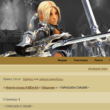
Форум
Участники
Поиск
Активные темы
Привет, Гость!
Войдите
или
зарегистрируйтесь
.
»
Форум клана KillEmAll
»
Общение
»
~ ГоРоСкОп СтИхИй ~
Страница:
1
~ ГоРоСкОп СтИхИй ~