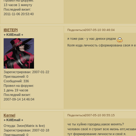
Провел на форуме:
13 часов 1 минуту
Последний визит:
2011-11-06 20:53:40
lBETEPl
Поделиться
2007-05-10 00:46:04
+ KillEmall +
я тоже рак - у нас днюхи рядом
Коля кода личность сформирована своя я ен
Зарегистрирован
: 2007-01-22
Приглашений:
0
Сообщений:
336
Провел на форуме:
1 день 19 часов
Последний визит:
2007-09-14 14:46:04
Kernel
Поделиться
2007-05-10 00:55:15
+ KillEmall +
че ты хуйню городиш,какое менять?
Откуда:
Зион(Matrix is live)
человек своё я строит всю жизнь епт,незави
Зарегистрирован
: 2007-02-18
тут формирование личности и своё я.
Приглашений:
0