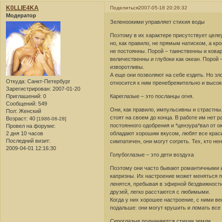
K0LLlE4KA
Поделиться
2007-05-18 20:26:32
Модератор
Зеленоокими управляет стихия воды
Поэтому в их характере присутствует целе
но, как правило, не прямым натиском, а кро
не постоянны. Порой – таинственны и ковар
величественны и глубоки как океан. Порой –
изворотливы.
А еще они позволяют на себе ездить. Но зл
Откуда:
Санкт-Петербург
относится к ним пренебрежительно и высок
Зарегистрирован
: 2007-01-20
Приглашений:
0
Кареглазые – это посланцы огня.
Сообщений:
549
Они, как правило, импульсивны и страстны.
Пол:
Женский
стоят на своем до конца. В работе им нет р
Возраст:
40
[1986-06-28]
постоянного одобрения и *цензура*вал от о
Провел на форуме:
2 дня 10 часов
обладают хорошим вкусом, любят все краси
Последний визит:
симпатичен, они могут согреть. Тех, кто нен
2009-04-01 12:16:30
Голубоглазые – это дети воздуха
Поэтому они часто бывают романтичными и
капризны. Их настроение может меняться по
ленятся, пребывая в эфирной бездвижности
друзей, легко расстаются с любимыми.
Когда у них хорошее настроение, с ними вес
подальше: они могут крушить и ломать все 
Сероглазые подчиняются стихии земли.