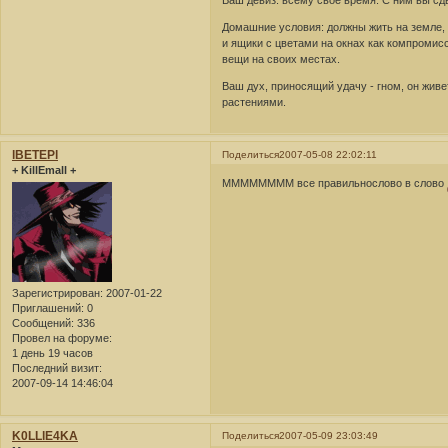
Ваш девиз: всему свое время. С ним вы сдв
Домашние условия: должны жить на земле, 
и ящики с цветами на окнах как компромис
вещи на своих местах.
Ваш дух, приносящий удачу - гном, он живе
растениями.
lBETEPl
Поделиться
2007-05-08 22:02:11
+ KillEmall +
ММММММММ все правильнослово в слово
Зарегистрирован
: 2007-01-22
Приглашений:
0
Сообщений:
336
Провел на форуме:
1 день 19 часов
Последний визит:
2007-09-14 14:46:04
K0LLlE4KA
Поделиться
2007-05-09 23:03:49