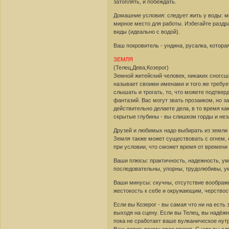
затоплять, и побеждать.
Домашние условия: следует жить у воды: м
мирное место для работы. Избегайте разд
виды (идеально с водой).
Ваш покровитель - ундина, русалка, котор
ЗЕМЛЯ
(Телец,Дева,Козерог)
Земной житейский человек, никаких сногсш
называет своими именами и того же требует
слышать и трогать, то, что можете подтве
фантазий. Вас могут звать прозаиком, но 
действительно делаете дела, в то время ка
скрытые глубины - вы слишком горды и нез
Друзей и любимых надо выбирать из земли и
Земля также может существовать с огнем, 
при условии, что сможет время от времени
Ваши плюсы: практичность, надежность, ум
последовательны, упорны, трудолюбивы, ум
Ваши минусы: скучны, отсутствие воображе
жестокость к себе и окружающим, черствос
Если вы Козерог - вы самая что ни на есть 
выходя на сцену. Если вы Телец, вы надёж
пока не сработает ваше вулканическое нутро