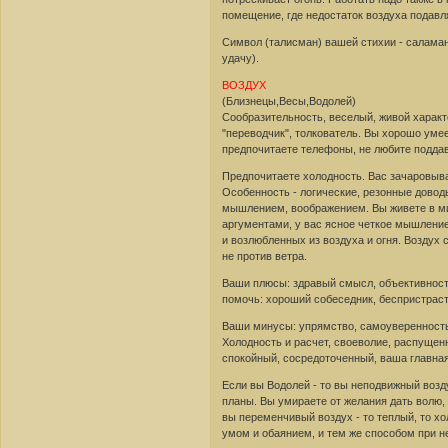
помещение, где недостаток воздуха подавля
Символ (талисман) вашей стихии - саламанд
удачу).
ВОЗДУХ
(Близнецы,Весы,Водолей)
Сообразительность, веселый, живой характ
"переводчик", толкователь. Вы хорошо умее
предпочитаете телефоны, не любите подда
Предпочитаете холодность. Вас зачаровываю
Особенность - логические, резонные довод
мышлением, воображением. Вы живете в ми
аргументами, у вас ясное четкое мышление
и возлюбленных из воздуха и огня. Воздух с
не против ветра.
Ваши плюсы: здравый смысл, объективность
помочь: хороший собеседник, беспристраст
Ваши минусы: упрямство, самоуверенность,
Холодность и расчет, своеволие, распущен
спокойный, сосредоточенный, ваша главная
Если вы Водолей - то вы неподвижный возд
планы. Вы умираете от желания дать волю,
вы переменчивый воздух - то теплый, то хо
умом и обаянием, и тем же способом при н