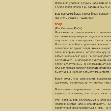
Домашние условия: воздуху надо жить на о
случае кондиционер. При работе в помещен
Ваш невидимый дух, который вам покровите
где много воздуха - сады, поля.
ВОДА
(Рак,Скорпион,Рыбы)
Непостоянство, эмоциональность, довольно
инстинктивная реакция на людей, основанн
подсознательно фиксируемых. Вам нет необ
Вы более способны к адаптации, чем вам э
положение, но другие видят, что вы находи
очень восприимчивы к настроениям других.
рябью на несколько дней. Вы легко поддает
сочувствуете. Вы прекрасно чувствуете лю
сверхъестественным. Вы не можете объясни
Водным знакам следует выбирать партнеров
вместилище. Вода не совместима с огнем, н
Ваши плюсы: чувствительность, привлекате
идеализм, творческая, артистическая натур
Ваши минусы: переменчивость настроения,
характер, пессимизм, лень, непрактичность
Рак - водяной пар, неукротимый, энергичн
желания, а когда надо, снова оттаивать. Р
препятствий, нежели бороться с ними, но гл