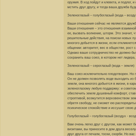
оружия. В ход пойдут и клевета, и подлог,
мстить друг другу, и тогда ваша дружба буд
Зеленоглазый – голубоглазый (вода – возду
Ваши отношения сейчас не являются дружбо
Ваши отношения – это отношения взаимной 
ее, вызвать волнение, шторм. Это значит, 
решительные действия, на поиски новых пу
многого добьется в жизни, если откликнетс
общении: авторитет, вес в обществе, рост 
Однако ваше сотрудничество не должно быт
сохранить ваш союз, в котором нет лидера,
Зеленоглазый – сероглазый (вода – земля)
Ваш союз исключительно плодотворен. Но п
Он не должен позволять воде выходить из 
земли, она многого добьется в жизни, в кар
зеленоглазому любую поддержку: и советом
обеспечить земле душевный комфорт, став 
строптивой, возмутится верховенством зем
обретя свободу, не сможет ею распорядить
психическое спокойствие и иссушит свою д
Голубоглазый – голубоглазый (воздух - возд
Вам очень легко друг с другом, как может 
визитами, вы приносите в дом друга весел
друг друга от печали, тоски, скорби. Но в