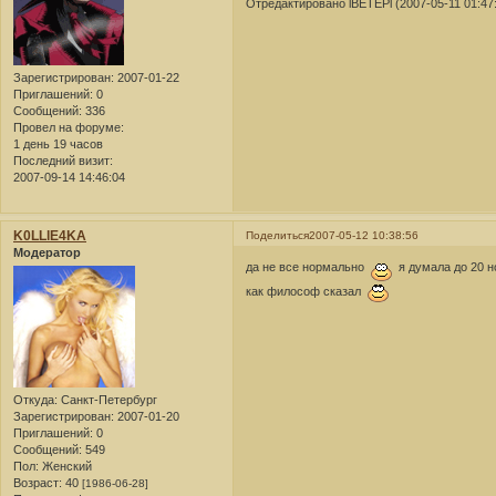
Отредактировано lBETEPl (2007-05-11 01:47
Зарегистрирован
: 2007-01-22
Приглашений:
0
Сообщений:
336
Провел на форуме:
1 день 19 часов
Последний визит:
2007-09-14 14:46:04
K0LLlE4KA
Поделиться
2007-05-12 10:38:56
Модератор
да не все нормально
я думала до 20 но
как философ сказал
Откуда:
Санкт-Петербург
Зарегистрирован
: 2007-01-20
Приглашений:
0
Сообщений:
549
Пол:
Женский
Возраст:
40
[1986-06-28]