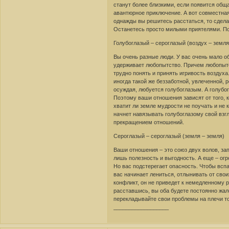
станут более близкими, если появится общ
авантюрное приключение. А вот совместная
однажды вы решитесь расстаться, то сделае
Останетесь просто милыми приятелями. П
Голубоглазый – сероглазый (воздух – земля
Вы очень разные люди. У вас очень мало об
удерживает любопытство. Причем любопытс
трудно понять и принять игривость воздуха.
иногда такой же беззаботной, увлеченной,
осуждая, любуется голубоглазым. А голубог
Поэтому ваши отношения зависят от того, к
хватит ли земле мудрости не поучать и не 
начнет навязывать голубоглазому свой взгл
прекращением отношений.
Сероглазый – сероглазый (земля – земля)
Ваши отношения – это союз двух волов, зап
лишь полезность и выгодность. А еще – ог
Но вас подстерегает опасность. Чтобы вспа
вас начинает лениться, отлынивать от свои
конфликт, он не приведет к немедленному 
расставшись, вы оба будете постоянно жал
перекладывайте свои проблемы на плечи то
__________________