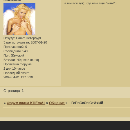
а мы все тут)) где нам еще быть?!)
Откуда:
Санкт-Петербург
Зарегистрирован
: 2007-01-20
Приглашений:
0
Сообщений:
549
Пол:
Женский
Возраст:
40
[1986-06-28]
Провел на форуме:
2 дня 10 часов
Последний визит:
2009-04-01 12:16:30
Страница:
1
»
Форум клана KillEmAll
»
Общение
»
~ ГоРоСкОп СтИхИй ~