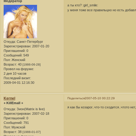
Модератор
а ты кто? :girl_smile:
у меня тоже все правильцно но есть доба
Откуда:
Санкт-Петербург
Зарегистрирован
: 2007-01-20
Приглашений:
0
Сообщений:
549
Пол:
Женский
Возраст:
40
[1986-06-28]
Провел на форуме:
2 дня 10 часов
Последний визит:
2009-04-01 12:16:30
Kernel
Поделиться
2007-05-10 00:22:29
+ KillEmall +
я как бы козарог..что-то сходится..чтото нет
Откуда:
Зион(Matrix is live)
Зарегистрирован
: 2007-02-18
Приглашений:
0
Сообщений:
791
Пол:
Мужской
Возраст:
38
[1988-01-07]