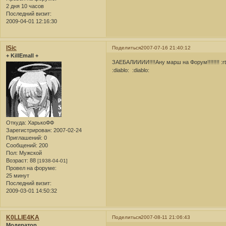
2 дня 10 часов
Последний визит:
2009-04-01 12:16:30
lSic
Поделиться
2007-07-16 21:40:12
+ KillEmall +
ЗАЕБАЛИИИИ!!!!Ану марш на Форум!!!!!!!! :rtfm:
:diablo: :diablo:
Откуда:
ХарькоФФ
Зарегистрирован
: 2007-02-24
Приглашений:
0
Сообщений:
200
Пол:
Мужской
Возраст:
88
[1938-04-01]
Провел на форуме:
25 минут
Последний визит:
2009-03-01 14:50:32
K0LLlE4KA
Поделиться
2007-08-11 21:06:43
Модератор